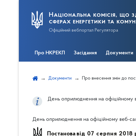
Національна комісія, що з
сферах енергетики та кому
Офіційний вебпортал Регулятора
Про НКРЕКП
Засідання
Документи
Документи
Про внесення змін до постанови Національної комісії, що здійснює державне регулювання у сферах
День оприлюднення на офіційному ве
День оприлюднення на офіційному веб-сайт
Постанова
від 07 серпня 2018 