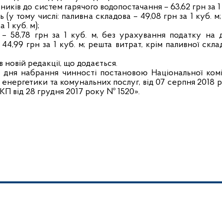
ків до систем гарячого водопостачання – 63,62 грн за 1 
(у тому числі: паливна складова – 49,08 грн за 1 куб. м
 1 куб. м);
 – 58,78 грн за 1 куб. м, без урахування податку на 
 44,99 грн за 1 куб. м; решта витрат, крім паливної скла
 новій редакції, що додається.
 дня набрання чинності постановою Національної коміс
енергетики та комунальних послуг, від 07 серпня 2018 
П від 28 грудня 2017 року № 1520».