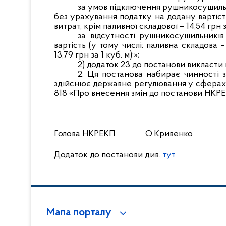
за умов підключення рушникосушильни
без урахування податку на додану вартість 
витрат, крім паливної складової – 14,54 грн за
за відсутності рушникосушильників
вартість (у тому числі: паливна складова –
13,79 грн за 1 куб. м);»;
2) додаток 23 до постанови викласти в
2. Ця постанова набирає чинності з
здійснює державне регулювання у сферах 
818 «Про внесення змін до постанови НКРЕК
Голова НКРЕКП О.Кривенко
Додаток до постанови див.
тут
.
Мапа порталу