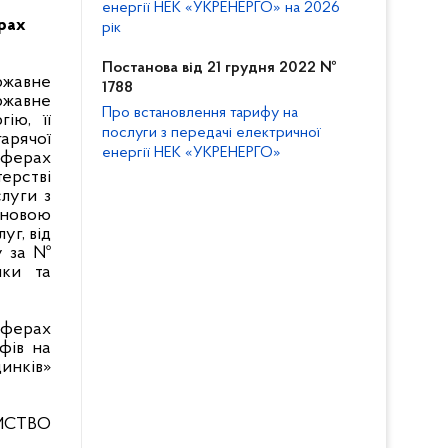
енергії НЕК «УКРЕНЕРГО» на 2026
ерах
рік
Постанова від 21 грудня 2022 №
ржавне
1788
ржавне
Про встановлення тарифу на
ію, її
послуги з передачі електричної
гарячої
енергії НЕК «УКРЕНЕРГО»
сферах
ерстві
луги з
ановою
уг, від
у за №
ики та
сферах
фів на
динків»
МСТВО