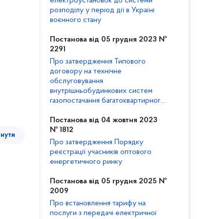
електроустановок до системи
розподілу у період дії в Україні
воєнного стану
Постанова від 05 грудня 2023 №
2291
Про затвердження Типового
договору на технічне
обслуговування
внутрішньобудинкових систем
газопостачання багатоквартирного
будинку та внесення змін до
Кодексу газорозподільних систем
Постанова від 04 жовтня 2023
№ 1812
тнути
Про затвердження Порядку
реєстрації учасників оптового
енергетичного ринку
Постанова від 05 грудня 2025 №
2009
Про встановлення тарифу на
послуги з передачі електричної