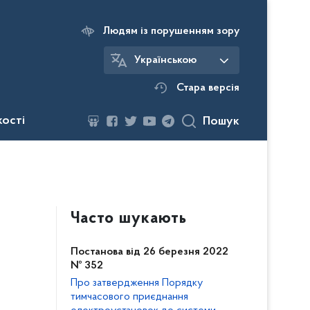
Людям із порушенням зору
Українською
Стара версія
кості
Пошук
Часто шукають
Постанова від 26 березня 2022
№ 352
Про затвердження Порядку
тимчасового приєднання