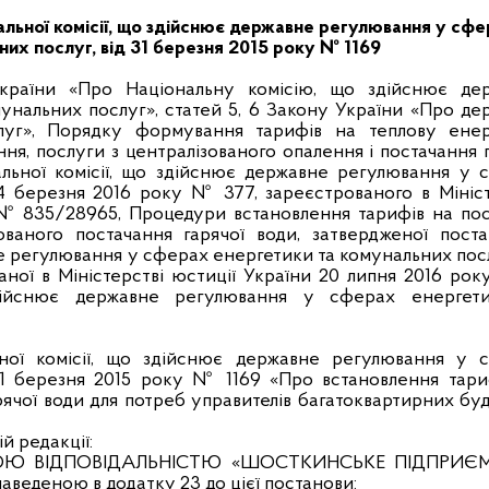
альної комісії, що здійснює державне регулювання у сф
них послуг, від 31 березня 2015 року № 1169
України «Про Національну комісію, що здійснює де
унальних послуг», статей 5, 6 Закону України «Про де
уг», Порядку формування тарифів на теплову енерг
ня, послуги з централізованого опалення і постачання 
льної комісії, що здійснює державне регулювання у 
24 березня 2016 року № 377, зареєстрованого в Мініст
 № 835/28965, Процедури встановлення тарифів на пос
ованого постачання гарячої води, затвердженої пост
е регулювання у сферах енергетики та комунальних посл
ної в Міністерстві юстиції України 20 липня 2016 рок
здійснює державне регулювання у сферах енергет
ьної комісії, що здійснює державне регулювання у 
31 березня 2015 року № 1169 «Про встановлення тари
рячої води для потреб управителів багатоквартирних бу
ій редакції:
ОЮ ВІДПОВІДАЛЬНІСТЮ «ШОСТКИНСЬКЕ ПІДПРИЄ
еденою в додатку 23 до цієї постанови: