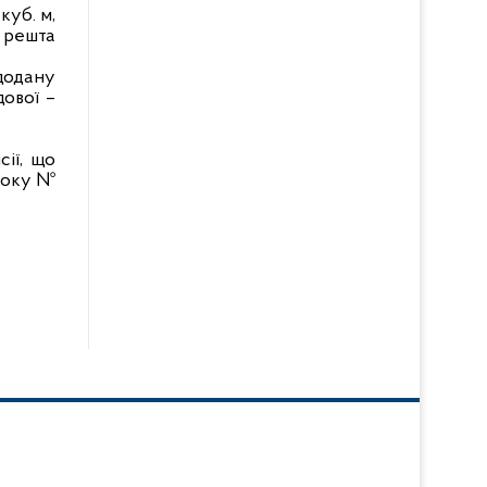
куб. м,
; решта
додану
дової –
ії, що
року №