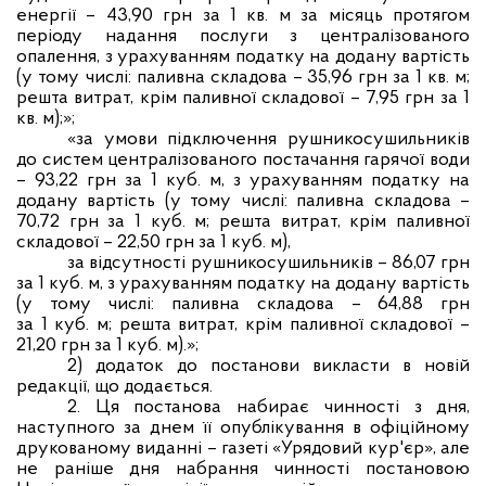
енергії – 43,90 грн за 1 кв. м за місяць протягом
періоду надання послуги з централізованого
опалення, з урахуванням податку на додану вартість
(у тому числі: паливна складова – 35,96 грн за 1 кв. м;
решта витрат, крім паливної складової – 7,95 грн за 1
кв. м);»;
«за умови підключення рушникосушильників
до систем централізованого постачання гарячої води
– 93,22 грн за 1 куб. м, з урахуванням податку на
додану вартість (у тому числі: паливна складова –
70,72 грн за 1 куб. м; решта витрат, крім паливної
складової – 22,50 грн за 1 куб. м),
за відсутності рушникосушильників – 86,07 грн
за 1 куб. м, з урахуванням податку на додану вартість
(у тому числі: паливна складова – 64,88 грн
за 1 куб. м; решта витрат, крім паливної складової –
21,20 грн за 1 куб. м).»;
2)
додаток до постанови викласти в новій
редакції, що додається.
2.
Ця постанова набирає чинності з дня,
наступного за днем її опублікування в офіційному
друкованому виданні – газеті «Урядовий кур'єр», але
не раніше дня набрання чинності постановою