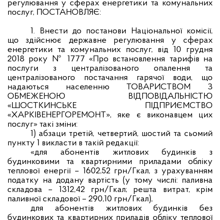
регулювання у сферах енергетики та комунальних
послуг, ПОСТАНОВЛЯЄ:
1.
Внести до постанови Національної комісії,
що здійснює державне регулювання у сферах
енергетики та комунальних послуг, від 10 грудня
2018 року № 1777 «Про встановлення тарифів на
послуги з централізованого опалення та
централізованого постачання гарячої води, що
надаються населенню ТОВАРИСТВОМ З
ОБМЕЖЕНОЮ ВІДПОВІДАЛЬНІСТЮ
«ШОСТКИНСЬКЕ ПІДПРИЄМСТВО
«ХАРКІВЕНЕРГОРЕМОНТ», яке є виконавцем цих
послуг» такі зміни:
1)
абзаци третій, четвертий, шостий та сьомий
пункту 1 викласти в такій редакції:
«для абонентів житлових будинків з
будинковими та квартирними приладами обліку
теплової енергії – 1602,52 грн/Гкал, з урахуванням
податку на додану вартість (у тому числі: паливна
складова – 1312,42 грн/Гкал; решта витрат, крім
паливної складової – 290,10 грн/Гкал),
для абонентів житлових будинків без
будинкових та квартирних приладів обліку теплової