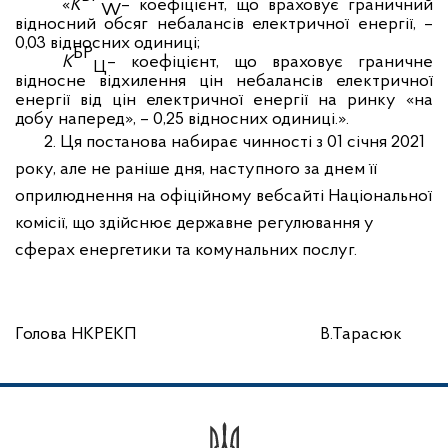
«
K
– коефіцієнт, що враховує граничний
W
відносний обсяг небалансів електричної енергії, –
0,03 відносних одиниці;
БР
K
– коефіцієнт, що враховує граничне
Ц
відносне відхилення цін небалансів електричної
енергії від цін електричної енергії на ринку «на
добу наперед», – 0,25 відносних одиниці.».
2. Ця постанова набирає чинності з 01 січня 2021
року, але не раніше дня, наступного за днем її
оприлюднення на офіційному вебсайті Національної
комісії, що здійснює державне регулювання у
сферах енергетики та комунальних послуг.
Голова НКРЕКП В.Тарасюк