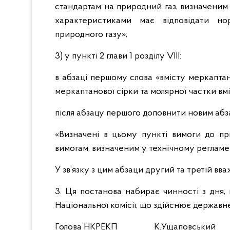
стандартам на природний газ, визначеним
характеристиками має відповідати но
природного газу»;
3) у пункті 2 глави 1 розділу VIII:
в абзаці першому слова «вмісту меркаптан
меркаптанової сірки та молярної частки вм
після абзацу першого доповнити новим абз
«Визначені в цьому пункті вимоги до пр
вимогам, визначеним у технічному регламен
У зв’язку з цим абзаци другий та третій вв
3. Ця постанова набирає чинності з дня,
Національної комісії, що здійснює держав
Голова НКРЕКП К.Ущаповський