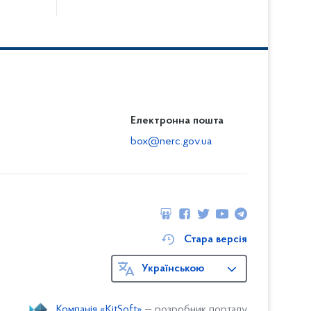
Електронна пошта
box@nerc.gov.ua
Стара версія
Українською
Компанія «KitSoft»
— розробник порталу