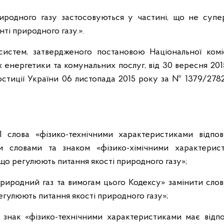
иродного газу застосовуються у частині, що не супе
ті природного газу.».
систем, затвердженого постановою Національної коміс
енергетики та комунальних послуг, від 30 вересня 201
стиції України 06 листопада 2015 року за № 1379/2782
1 слова «фізико-технічними характеристиками відпов
и словами та знаком «фізико-хімічними характерис
що регулюють питання якості природного газу»;
природний газ та вимогам цього Кодексу» замінити сло
гулюють питання якості природного газу»;
а знак «фізико-технічними характеристиками має відпо