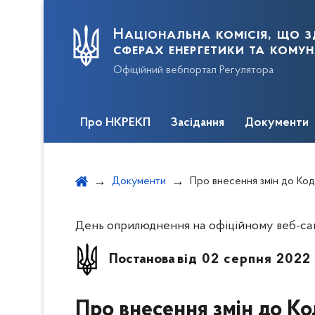
Національна комісія, що з
сферах енергетики та кому
Офіційний вебпортал Регулятора
Про НКРЕКП
Засідання
Документи
Документи
Про внесення змін до Кодексу газотранспортної систе
День оприлюднення на офіційному веб-сайт
Постанова
від 02 серпня 2022
Про внесення змін до Ко