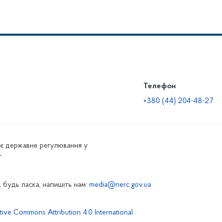
Телефон
+380 (44) 204-48-27
нює державне регулювання у
г
 будь ласка, напишіть нам:
media@nerc.gov.ua
tive Commons Attribution 4.0 International