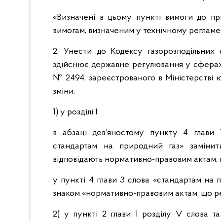
«Визначені в цьому пункті вимоги до пр
вимогам, визначеним у технічному регламен
2. Унести до Кодексу газорозподільних 
здійснює державне регулювання у сферах 
№ 2494, зареєстрованого в Міністерстві ю
зміни:
1) у розділі І:
в абзаці дев’яностому пункту 4 глави 
стандартам на природний газ» замінит
відповідають нормативно-правовим актам, 
у пункті 4 глави 3 слова «стандартам на 
знаком «нормативно-правовим актам, що ре
2) у пункті 2 глави 1 розділу V слова т