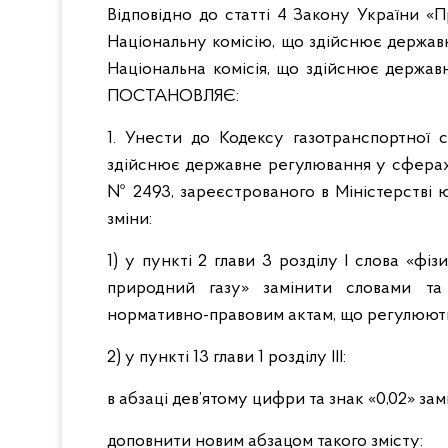
Відповідно до статті 4 Закону України «
Національну комісію, що здійснює держа
Національна комісія, що здійснює держа
ПОСТАНОВЛЯЄ:
1. Унести до Кодексу газотранспортної 
здійснює державне регулювання у сферах 
№ 2493, зареєстрованого в Міністерстві ю
зміни:
1) у пункті 2 глави 3 розділу І слова «ф
природний газу» замінити словами та 
нормативно-правовим актам, що регулюють 
2) у пункті 13 глави 1 розділу ІII:
в абзаці дев’ятому цифри та знак «0,02» за
доповнити новим абзацом такого змісту: