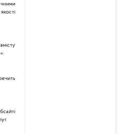
ічними
якості
 вмісту
»;
речить
бсайті
уг.