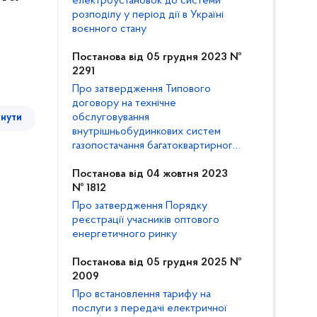
електроустановок до системи
розподілу у період дії в Україні
воєнного стану
Постанова від 05 грудня 2023 №
2291
Про затвердження Типового
договору на технічне
обслуговування
тнути
внутрішньобудинкових систем
газопостачання багатоквартирного
будинку та внесення змін до
Кодексу газорозподільних систем
Постанова від 04 жовтня 2023
№ 1812
Про затвердження Порядку
реєстрації учасників оптового
енергетичного ринку
Постанова від 05 грудня 2025 №
2009
Про встановлення тарифу на
м
послуги з передачі електричної