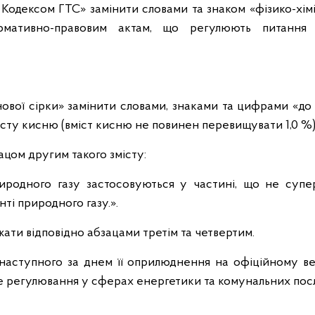
 Кодексом ГТС» замінити словами та знаком «фізико-хім
рмативно-правовим актам, що регулюють питання 
ової сірки» замінити словами, знаками та цифрами «до
істу кисню (вміст кисню не повинен перевищувати 1,0 %)
ацом другим такого змісту:
иродного газу застосовуються у частині, що не супе
ті природного газу.».
ажати відповідно абзацами третім та четвертим.
 наступного за днем її оприлюднення на офіційному ве
не регулювання у сферах енергетики та комунальних посл