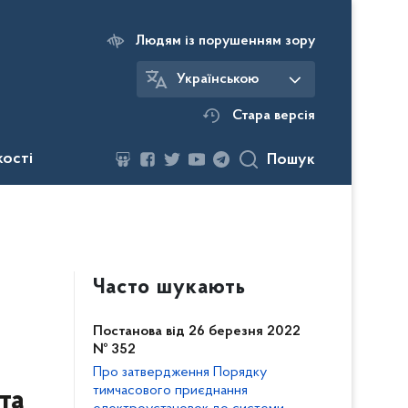
Людям із порушенням зору
Українською
Стара версія
кості
Пошук
Часто шукають
Постанова від 26 березня 2022
№ 352
Про затвердження Порядку
тимчасового приєднання
та