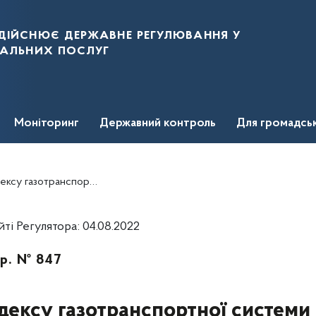
дійснює державне регулювання у
нальних послуг
Моніторинг
Державний контроль
Для громадсь
ми та Кодексу газорозподільних систем
і Регулятора: 04.08.2022
 р. № 847
дексу газотранспортної системи 