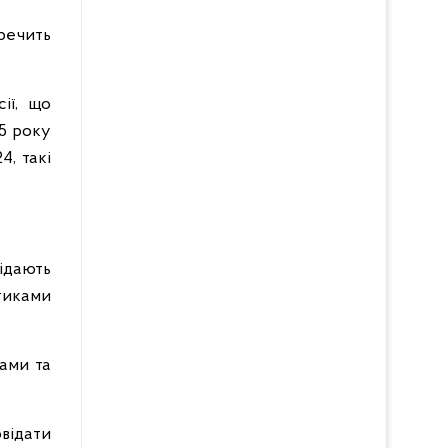
речить
ії, що
5 року
4, такі
ідають
тиками
вами та
відати