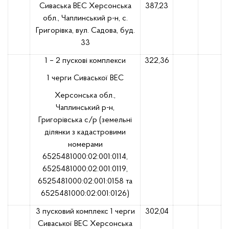
Сиваська ВЕС Херсонська
387,23
обл., Чаплинський р-н, с.
Григорівка, вул. Садова, буд.
33
1 – 2 пускові комплекси
322,36
1 черги Сиваської ВЕС
Херсонська обл.,
Чаплинський р-н,
Григорівська с/р (земельні
ділянки з кадастровими
номерами
6525481000:02:001:0114,
6525481000:02:001:0119,
6525481000:02:001:0158 та
6525481000:02:001:0126)
3 пусковий комплекс 1 черги
302,04
Сиваської ВЕС Херсонська