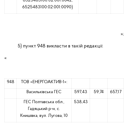
6525483100:02:001:0042,
6525483100:02:001:0090)
»;
5) пункт 948 викласти в такій редакції:
«
948
ТОВ «ЕНЕРГОАКТИВ-1»:
Васильківська ГЕС
597,43
59,74
657,17
ГЕС Полтавська обл.,
538,43
Гадяцький р-н, с.
Книшівка, вул. Лугова, 10