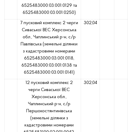
6525483000:03:001:0129 та
6525483000:03:001:0250)
7 пусковий комплекс 2 черги
302,04
Сиваської ВЕС Херсонська
обл., Чаплинський р-н, с/р
Павлівська (земельні ділянки
з кадастровими номерами
6525483000:03:001:0118,
6525483000:03:001:0138 та
6525483000:03:001:0141)
12 пусковий комплекс 2
302,04
черги Сиваської ВЕС
Херсонська обл.,
Чаплинський р-н, с/р
Першокостянтинівська
(земельні ділянки з
кадастровими номерами