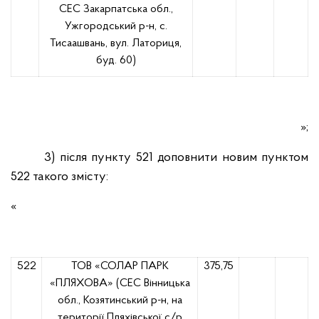
СЕС Закарпатська обл.,
Ужгородський р-н, с.
Тисаашвань, вул. Латориця,
буд. 60)
»;
3) після пункту 521 доповнити новим пунктом
522 такого змісту:
«
522
ТОВ «СОЛАР ПАРК
375,75
«ПЛЯХОВА» (СЕС Вінницька
обл., Козятинський р-н, на
території Пляхівської с/р