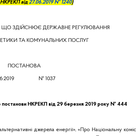
 НКРЕ
КП
від
27.
0
6
.2019 № 1240
)
, ЩО ЗДІЙСНЮЄ ДЕРЖАВНЕ РЕГУЛЮВАННЯ
РГЕТИКИ ТА КОМУНАЛЬНИХ ПОСЛУГ
ПОСТАНОВА
06
.201
9
№
1037
 постанови НКРЕКП від 29 березня 2019 року № 444
альтернативні джерела енергії», «Про Національну комі