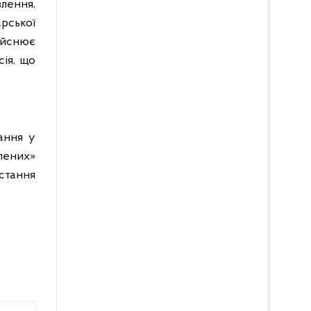
лення,
рської
дійснює
сія, що
ання у
лених»
стання