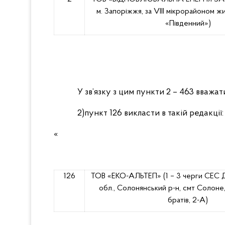
м. Запоріжжя, за VIII мікрорайоном 
«Південний»)
У зв’язку з цим пункти 2 – 463 вважат
2)пункт 126 викласти в такій редакції:
«
126
ТОВ «ЕКО-АЛЬТЕП»
(1 – 3 черги СЕС
обл., Солонянський р-н, смт Солоне,
братів, 2-А)