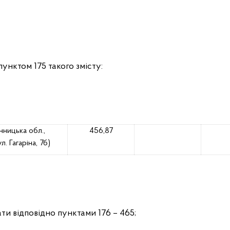
унктом 175 такого змісту:
ницька обл.,
456,87
. Гагаріна, 7б)
ати відповідно пунктами 176 – 465;