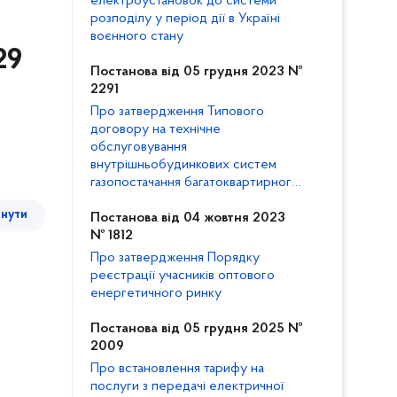
електроустановок до системи
розподілу у період дії в Україні
воєнного стану
29
Постанова від 05 грудня 2023 №
2291
Про затвердження Типового
договору на технічне
обслуговування
внутрішньобудинкових систем
газопостачання багатоквартирного
будинку та внесення змін до
тнути
Кодексу газорозподільних систем
Постанова від 04 жовтня 2023
№ 1812
Про затвердження Порядку
реєстрації учасників оптового
енергетичного ринку
Постанова від 05 грудня 2025 №
2009
Про встановлення тарифу на
послуги з передачі електричної