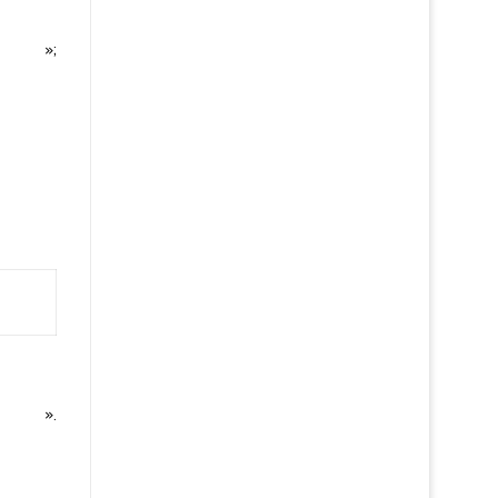
»;
».