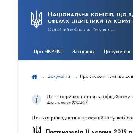
Національна комісія, що з
сферах енергетики та кому
Офіційний вебпортал Регулятора
Про НКРЕКП
Засідання
Документи
Документи
Про внесення змін до додатка до постанови НКРЕ
День оприлюднення на офіційному ве
Дата оновлення:02.07.2019
День оприлюднення на офіційному веб-сайт
Постанова
від 11 червня 2019 