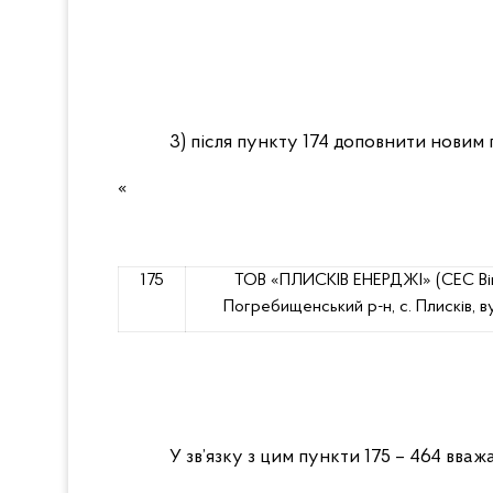
3)
після пункту 174 доповнити новим п
«
175
ТОВ «ПЛИСКІВ ЕНЕРДЖІ» (СЕС Він
Погребищенський р-н, с. Плисків, вул
У зв’язку з цим пункти 175 – 464 вваж