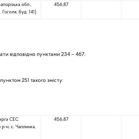
орізька обл.,
456,87
 Гоголя, буд. 141)
жати відповідно пунктами 234 – 467;
пунктом 251 такого змісту:
черга СЕС
456,87
р-н, с. Чаплинка,