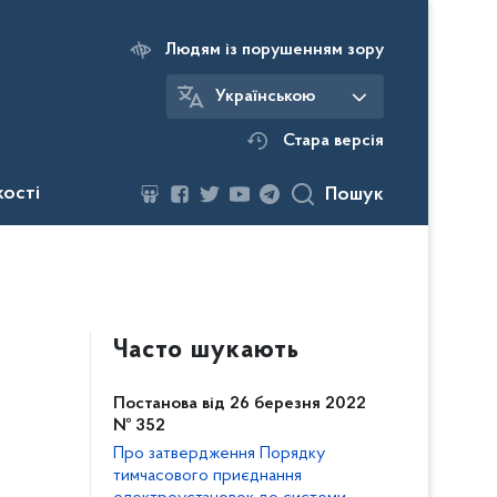
Людям із порушенням зору
Українською
Стара версія
кості
Пошук
Часто шукають
Постанова від 26 березня 2022
№ 352
Про затвердження Порядку
тимчасового приєднання