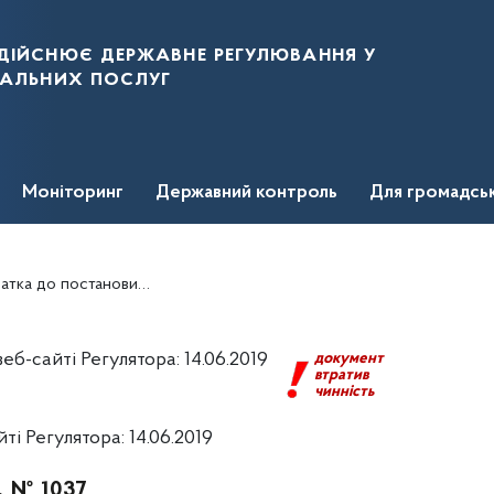
дійснює державне регулювання у
нальних послуг
Моніторинг
Державний контроль
Для громадсь
КП від 29 березня 2019 року № 444
б-сайті Регулятора: 14.06.2019
документ
втратив
чинність
і Регулятора: 14.06.2019
р. № 1037