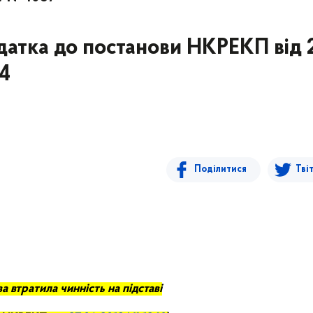
датка до постанови НКРЕКП від 
44
Поділитися
Тві
а втратила чинність на підставі