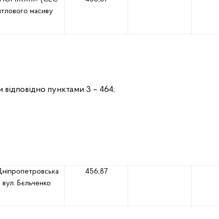
житлового масиву
и відповідно пунктами 3 – 464;
 Дніпропетровська
456,87
 вул. Бєльченко