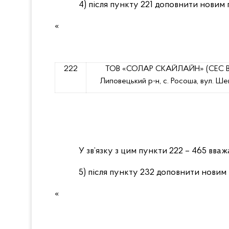
4)
після пункту 221 доповнити новим 
«
222
ТОВ «СОЛАР СКАЙЛАЙН»
(СЕС В
Липовецький р-н, с. Росоша, вул. Шев
У зв’язку з цим пункти 222 – 465 вва
5)
після пункту 232 доповнити новим 
«