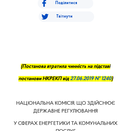
Поділитися
Твітнути
(
П
останова втратила чинність на підставі
постанови НКРЕ
КП
від
27.
0
6
.2019 № 1240
)
НАЦІОНАЛЬНА КОМІСІЯ, ЩО ЗДІЙСНЮЄ
ДЕРЖАВНЕ РЕГУЛЮВАННЯ
У СФЕРАХ ЕНЕРГЕТИКИ ТА КОМУНАЛЬНИХ