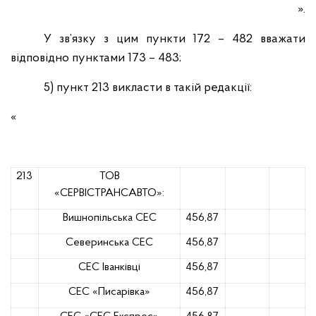
».
У зв’язку з цим пункти 172 – 482 вважати
відповідно пунктами 173 – 483;
5)
пункт 213 викласти в такій редакції:
«
213
ТОВ
«СЕРВІСТРАНСАВТО»:
Вишнопільська СЕС
456,87
Северинська СЕС
456,87
СЕС Іванківці
456,87
СЕС «Писарівка»
456,87