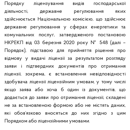
Порядку ліцензування видів господарської
діяльності
,
державне регулювання яких
здійснюється Національною комісією
,
що здійснює
державне регулювання у сферах енергетики та
комунальних послуг
,
затвердженого постановою
НКРЕКП від
03
березня
2020
року
№ 548 (
далі
–
Порядок
),
підставою для прийняття рішення про
відмову у видачі ліцензії за результатом розгляду
заяви і підтвердних документів про отримання
ліцензії
,
зокрема
,
є встановлення невідповідності
здобувача ліцензії ліцензійним умовам
,
у тому числі
якщо заява або хоча б один із документів
,
що
додається до заяви про отримання ліцензії
,
складені
не за встановленою формою або не містять даних
,
які обов
’
язково вносяться до них згідно з цим
Порядком або ліцензійними умовами
.