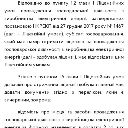
Відповідно до пункту
1.2
глави
1
Ліцензійних
умов провадження господарської діяльності з
виробництва електричної енергії
,
затверджених
постановою НКРЕКП від
27
грудня
2017
року
№ 1467
(
далі
–
Ліцензійні умови
),
суб
’
єкт господарювання
,
який має намір отримати ліцензію на провадження
господарської діяльності з виробництва електричної
енергії
(
далі
–
здобувач ліцензії
),
має відповідати цим
Ліцензійним умовам
.
Згідно з пунктом 1.6 глави 1 Ліцензійних умов
до заяви про отримання ліцензії здобувач ліцензії має
додати документи згідно з переліком, який є
вичерпним, зокрема:
відомість про місця та засоби провадження
господарської діяльності з виробництва електричної
енергії за формою, наведеною в додатку 2 до цих