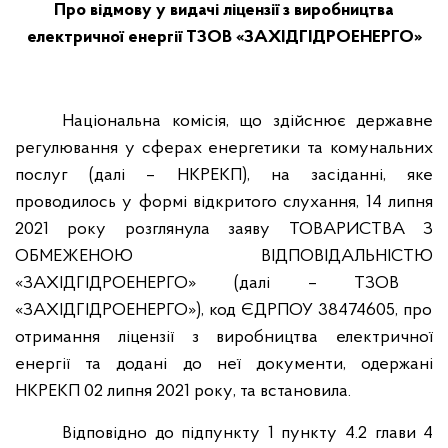
Про відмову у видачі ліцензії з виробництва
електричної енергії ТЗОВ «ЗАХІДГІДРОЕНЕРГО»
Національна комісія
,
що здійснює державне
регулювання у сферах енергетики та комунальних
послуг
(
далі
–
НКРЕКП
),
на засіданні
,
яке
проводилось у формі відкритого слухання
, 14
липня
2021
року розглянула заяву ТОВАРИСТВА З
ОБМЕЖЕНОЮ ВІДПОВІДАЛЬНІСТЮ
«
ЗАХІДГІДРОЕНЕРГО
» (
далі
–
ТЗОВ
«
ЗАХІДГІДРОЕНЕРГО
»),
код ЄДРПОУ
38474605,
про
отримання ліцензії з виробництва електричної
енергії та додані до неї документи
,
одержані
НКРЕКП
02
липня
2021
року
,
та встановила
.
Відповідно до підпункту
1
пункту
4.2
глави
4