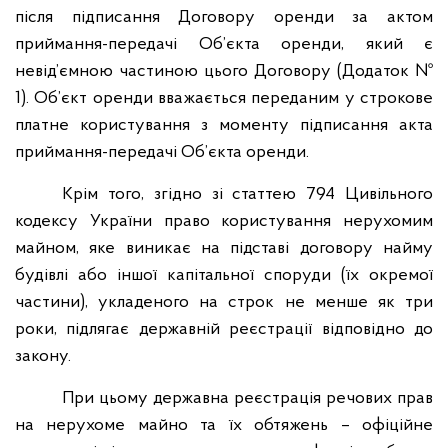
після підписання Договору оренди за актом
приймання-передачі Об’єкта оренди, який є
невід’ємною частиною цього Договору (Додаток №
1). Об’єкт оренди вважається переданим у строкове
платне користування з моменту підписання акта
приймання-передачі Об’єкта оренди.
Крім того, згідно зі статтею 794 Цивільного
кодексу України право користування нерухомим
майном, яке виникає на підставі договору найму
будівлі або іншої капітальної споруди (їх окремої
частини), укладеного на строк не менше як три
роки, підлягає державній реєстрації відповідно до
закону.
При цьому державна реєстрація речових прав
на нерухоме майно та їх обтяжень – офіційне