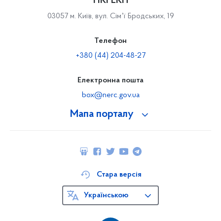
НКРЕКП
03057 м. Київ, вул. Сімʼї Бродських, 19
Телефон
+380 (44) 204-48-27
Електронна пошта
box@nerc.gov.ua
Мапа порталу
Стара версія
Українською