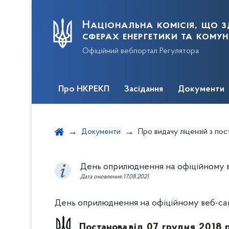
Національна комісія, що з
сферах енергетики та кому
Офіційний вебпортал Регулятора
Про НКРЕКП
Засідання
Документи
Документи
Про видачу ліцензій з постачання електричної енергії споживачу ТОВ «ГІДРОСЕНД», ПРАТ «РІ
День оприлюднення на офіційному веб
Дата оновлення:17.08.2021
День оприлюднення на офіційному веб-сайті
Постанова
від 07 грудня 2018 