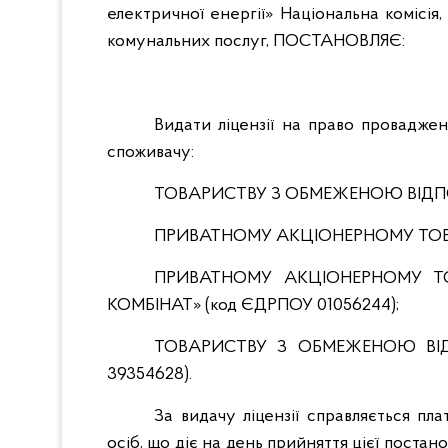
електричної енергії» Національна комісі
комунальних послуг, ПОСТАНОВЛЯЄ:
Видати ліцензії на право проваджен
споживачу:
ТОВАРИСТВУ З ОБМЕЖЕНОЮ ВІДПОВ
ПРИВАТНОМУ АКЦІОНЕРНОМУ ТОВАР
ПРИВАТНОМУ АКЦІОНЕРНОМУ ТО
КОМБІНАТ» (код ЄДРПОУ 01056244);
ТОВАРИСТВУ З ОБМЕЖЕНОЮ ВІД
39354628).
За видачу ліцензії справляється пл
осіб, що діє на день прийняття цієї поста