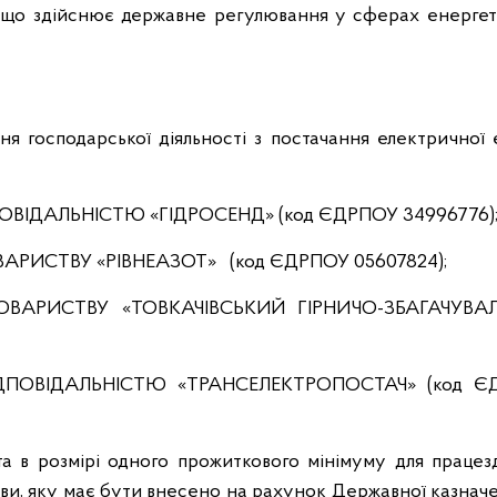
я, що здійснює державне регулювання у сферах енергет
ня господарської діяльності з постачання електричної 
ІДАЛЬНІСТЮ «ГІДРОСЕНД» (код ЄДРПОУ 34996776)
ИСТВУ «РІВНЕАЗОТ» (код ЄДРПОУ 05607824);
ВАРИСТВУ «ТОВКАЧІВСЬКИЙ ГІРНИЧО-ЗБАГАЧУВА
ПОВІДАЛЬНІСТЮ «ТРАНСЕЛЕКТРОПОСТАЧ» (код Є
ата в розмірі одного прожиткового мінімуму для працез
нови, яку має бути внесено на рахунок Державної казнач