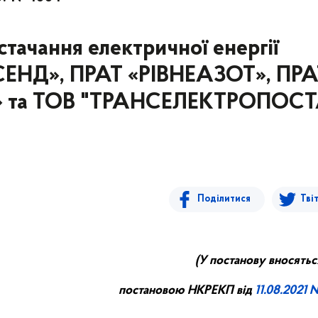
стачання електричної енергії
СЕНД», ПРАТ «РІВНЕАЗОТ», ПРА
» та ТОВ "ТРАНСЕЛЕКТРОПОС
Поділитися
Тві
(У постанову вносятьс
постановою НКРЕКП від
11.
08
.20
21
№