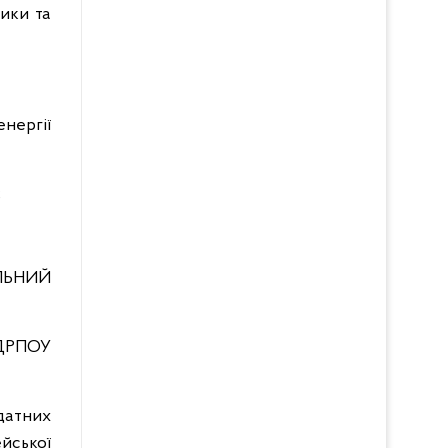
ики та
енергії
;
ЛЬНИЙ
ДРПОУ
датних
ейської