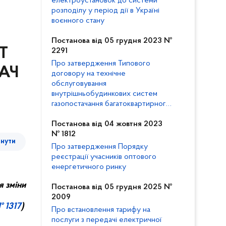
електроустановок до системи
розподілу у період дії в Україні
воєнного стану
Постанова від 05 грудня 2023 №
Т
2291
Про затвердження Типового
ТАЧ
договору на технічне
обслуговування
внутрішньобудинкових систем
газопостачання багатоквартирного
будинку та внесення змін до
Кодексу газорозподільних систем
Постанова від 04 жовтня 2023
№ 1812
тнути
Про затвердження Порядку
реєстрації учасників оптового
енергетичного ринку
я зміни
Постанова від 05 грудня 2025 №
2009
 1317
)
Про встановлення тарифу на
послуги з передачі електричної