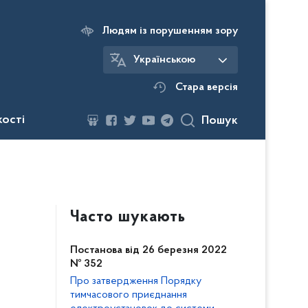
Людям із порушенням зору
Українською
Стара версія
кості
Пошук
Часто шукають
Постанова від 26 березня 2022
№ 352
Про затвердження Порядку
тимчасового приєднання