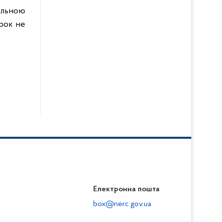
нальною
рок не
Електронна пошта
box@nerc.gov.ua