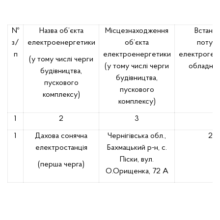
№
Назва об’єкта
Місцезнаходження
Встано
з/
електроенергетики
об’єкта
потужн
п
електроенергетики
електроген
(у тому числі черги
(у тому числі черги
обладнан
будівництва,
будівництва,
пускового
пускового
комплексу)
комплексу)
1
2
3
4
1
Дахова сонячна
Чернігівська обл.,
24,
електростанція
Бахмацький р-н, с.
Піски, вул.
(перша черга)
О.Орищенка, 72 А