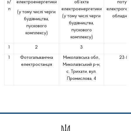
з/
електроенергетики
об’єкта
потужн
п
електроенергетики
електроген
(у тому числі черги
(у тому числі черги
обладнан
будівництва,
будівництва,
пускового
пускового
комплексу)
комплексу)
1
2
3
4
1
Фотогальванічна
Миколаївська обл.,
23 83
електростанція
Миколаївський р-н,
с. Трихати, вул.
Промислова, 4