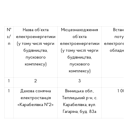
№
Назва об’єкта
Місцезнаходження
Встано
з/
електроенергетики
об’єкта
потужн
п
(у тому числі черги
електроенергетики
електроген
будівництва,
(у тому числі черги
обладнан
пускового
будівництва,
комплексу)
пускового
комплексу)
1
2
3
4
1
Дахова
сонячна
Вінницька обл.,
1 001
електростанція
Теплицький р-н,
с.
«Карабелівка №2»
Карабелівка, вул.
Гагаріна,
буд. 83а