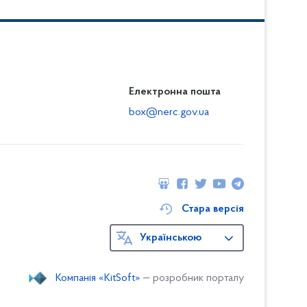
Електронна пошта
box@nerc.gov.ua
Стара версія
Українською
Компанія «KitSoft»
— розробник порталу