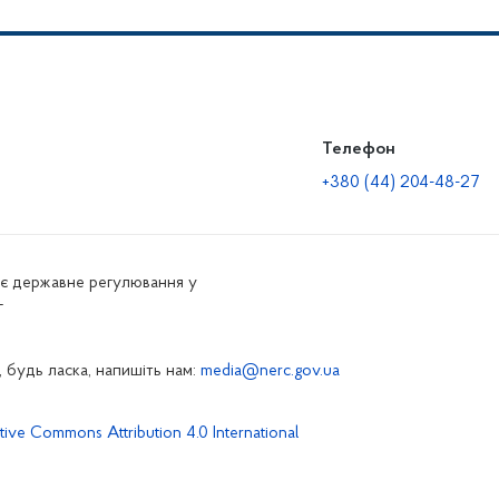
Телефон
+380 (44) 204-48-27
нює державне регулювання у
г
 будь ласка, напишіть нам:
media@nerc.gov.ua
tive Commons Attribution 4.0 International