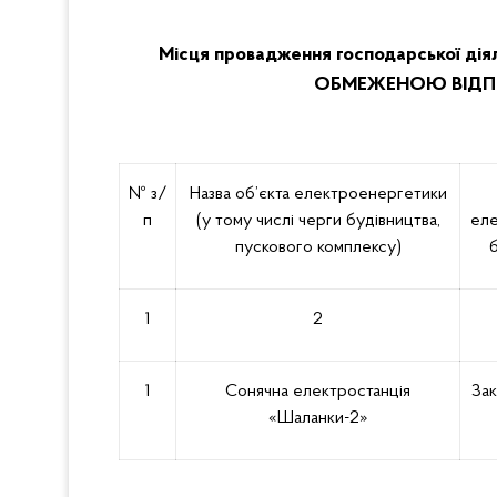
Місця провадження господарської дія
ОБМЕЖЕНОЮ ВІДПО
№ з/
Назва об’єкта електроенергетики
п
(у тому числі черги будівництва,
еле
пускового комплексу)
1
2
1
Сонячна електростанція
Зак
«Шаланки-2»