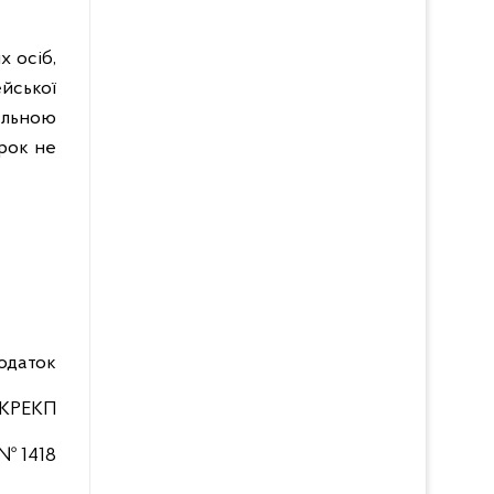
х осіб,
йської
нальною
рок не
одаток
НКРЕКП
 № 1418