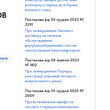
електроустановок до системи
розподілу у період дії в Україні
воєнного стану
ОВ
Постанова від 05 грудня 2023 №
2291
Про затвердження Типового
договору на технічне
обслуговування
внутрішньобудинкових систем
газопостачання багатоквартирного
будинку та внесення змін до
тнути
Кодексу газорозподільних систем
Постанова від 04 жовтня 2023
№ 1812
Про затвердження Порядку
реєстрації учасників оптового
енергетичного ринку
Постанова від 05 грудня 2025 №
2009
Про встановлення тарифу на
послуги з передачі електричної