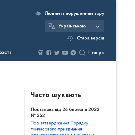
Людям із порушенням зору
Українською
Стара версія
кості
Пошук
Часто шукають
Постанова від 26 березня 2022
№ 352
Про затвердження Порядку
тимчасового приєднання