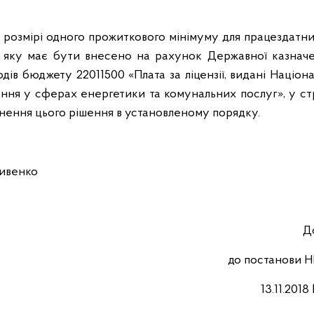
 в розмірі одного прожиткового мінімуму для працездатни
и, яку має бути внесено на рахунок Державної казначе
дів бюджету 22011500 «Плата за ліцензії, видані Націо
ння у сферах енергетики та комунальних послуг», у ст
днення цього рішення в установленому порядку.
енко
Д
до постанови 
13.11.2018