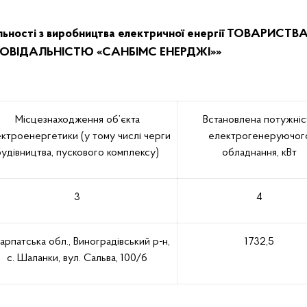
льності з виробництва електричної енергії ТОВАРИСТВА
ВІДАЛЬНІСТЮ «САНБІМС ЕНЕРДЖІ»»
Місцезнаходження об’єкта
Встановлена потужніс
ктроенергетики (у тому числі черги
електрогенеруючог
будівництва, пускового комплексу)
обладнання, кВт
3
4
арпатська обл., Виноградівський р-н,
1732,5
с. Шаланки, вул. Сальва, 100/б