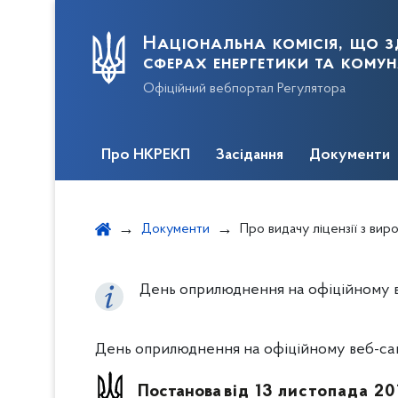
Національна комісія, що з
сферах енергетики та кому
Офіційний вебпортал Регулятора
Про НКРЕКП
Засідання
Документи
Документи
Про видачу ліцензії з виробництва електричн
День оприлюднення на офіційному веб
День оприлюднення на офіційному веб-сайті
Постанова
від 13 листопада 20