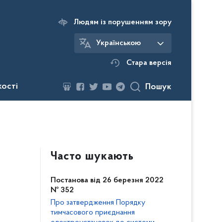
Людям із порушенням зору
Українською
Стара версія
кості
Пошук
Часто шукають
Постанова від 26 березня 2022
№ 352
Про затвердження Порядку
тимчасового приєднання