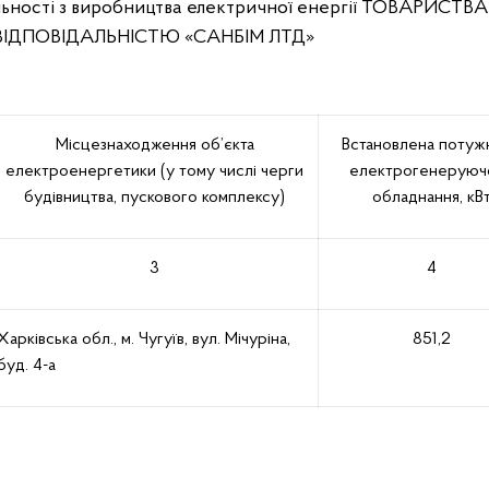
льності з виробництва електричної енергії ТОВАРИСТВА
ДПОВІДАЛЬНІСТЮ «САНБІМ ЛТД»
Місцезнаходження об’єкта
Встановлена потужн
електроенергетики (у тому числі черги
електрогенеруюч
будівництва, пускового комплексу)
обладнання, кВ
3
4
Харківська обл., м. Чугуїв, вул. Мічуріна,
851,2
буд. 4-а