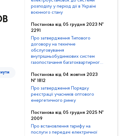
електроустановок до системи
розподілу у період дії в Україні
воєнного стану
ОВ
Постанова від 05 грудня 2023 №
2291
Про затвердження Типового
договору на технічне
обслуговування
внутрішньобудинкових систем
газопостачання багатоквартирного
будинку та внесення змін до
тнути
Кодексу газорозподільних систем
Постанова від 04 жовтня 2023
№ 1812
Про затвердження Порядку
реєстрації учасників оптового
енергетичного ринку
Постанова від 05 грудня 2025 №
2009
Про встановлення тарифу на
послуги з передачі електричної