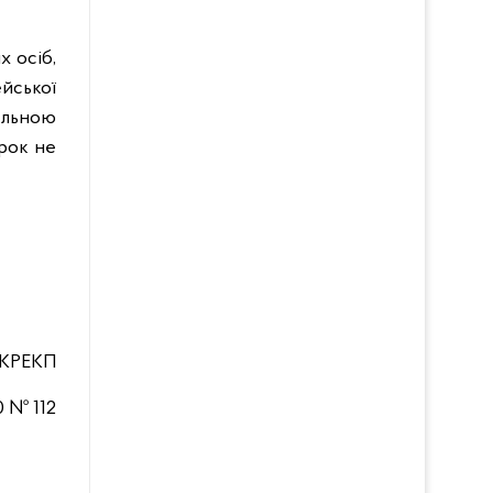
х осіб,
йської
нальною
рок не
НКРЕКП
0 № 112