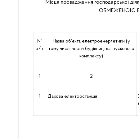
Місця провадження господарської дія
ОБМЕЖЕНОЮ ВІ
№
Назва об’єкта електроенергетики (у
з/п
тому числі черги будівництва, пускового
комплексу)
1
2
1
Дахова електростанція