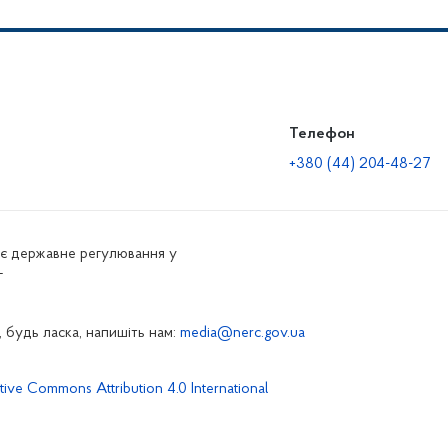
Телефон
+380 (44) 204-48-27
нює державне регулювання у
г
 будь ласка, напишіть нам:
media@nerc.gov.ua
tive Commons Attribution 4.0 International