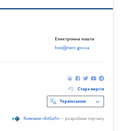
Електронна пошта
box@nerc.gov.ua
Стара версія
Українською
Компанія «KitSoft»
— розробник порталу