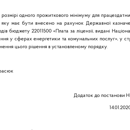
 в розмірі одного прожиткового мінімуму для працездатни
и, яку має бути внесено на рахунок Державної казначе
дів бюджету 22011500 «Плата за ліцензії, видані Націо
ння у сферах енергетики та комунальних послуг», у ст
днення цього рішення в установленому порядку.
сюк
Додаток до постанови 
14.01.202