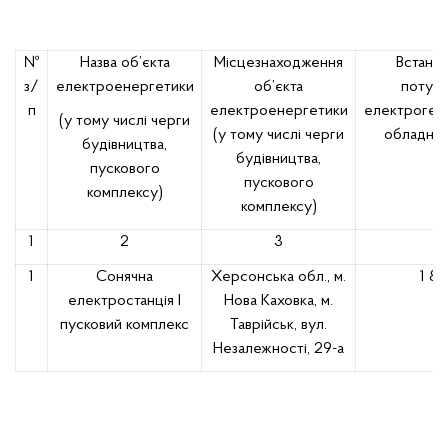
№
Назва об’єкта
Місцезнаходження
Встано
з/
електроенергетики
об’єкта
потужн
п
електроенергетики
електроген
(у тому числі черги
(у тому числі черги
обладнан
будівництва,
будівництва,
пускового
пускового
комплексу)
комплексу)
1
2
3
4
1
Сонячна
Херсонська обл., м.
1 811
електростанція І
Нова Каховка, м.
пусковий комплекс
Таврійськ, вул.
Незалежності, 29-а