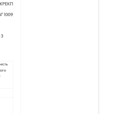
КРЕКП
 №
1009
 З
ність
ого
т