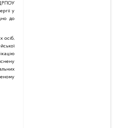
ДРПОУ
ергії у
дно до
х осіб,
йської
ікацію
ійснену
альних
леному