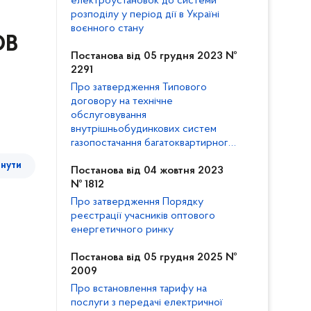
електроустановок до системи
розподілу у період дії в Україні
воєнного стану
ОВ
Постанова від 05 грудня 2023 №
2291
Про затвердження Типового
договору на технічне
обслуговування
внутрішньобудинкових систем
газопостачання багатоквартирного
будинку та внесення змін до
тнути
Кодексу газорозподільних систем
Постанова від 04 жовтня 2023
№ 1812
Про затвердження Порядку
реєстрації учасників оптового
енергетичного ринку
Постанова від 05 грудня 2025 №
2009
Про встановлення тарифу на
послуги з передачі електричної