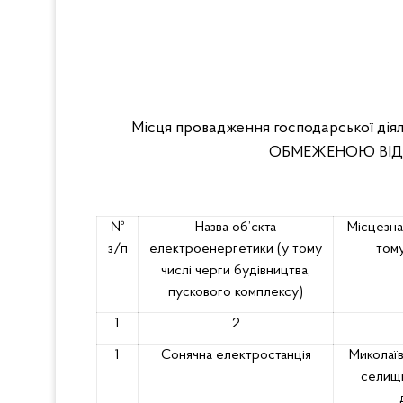
Місця провадження господарської діял
ОБМЕЖЕНОЮ ВІД
№
Назва об’єкта
Місцезна
з/п
електроенергетики
(у тому
тому
числі черги будівництва,
пускового комплексу)
1
2
1
Сонячна електростанція
Миколаїв
селищн