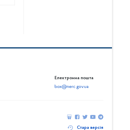
Електронна пошта
box@nerc.gov.ua
Стара версія