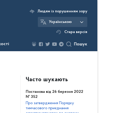
Людям із порушенням зору
Українською
Стара версія
кості
Пошук
Часто шукають
Постанова від 26 березня 2022
№ 352
Про затвердження Порядку
тимчасового приєднання