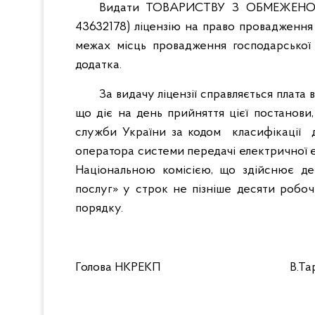
Видати ТОВАРИСТВУ З ОБМЕЖЕНО
43632178) ліцензію на право провадження 
межах місць провадження господарської 
додатка.
За видачу ліцензії справляється плата
що діє на день прийняття цієї постанов
служби України за кодом класифікації д
оператора системи передачі електричної е
Національною комісією, що здійснює д
послуг» у строк не пізніше десяти робо
порядку.
Голова НКРЕКП В.Тара