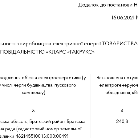
Додаток до постанови
Н
16.0
6
.2021
ьності
з виробництва електричної енергії
ТОВАРИСТВА
ПОВІДАЛЬНІСТЮ
«КЛАРС «ГАКРУКС»
ходження об’єкта електроенергетики
(у
Встановлена потуж
 числі черги будівництва, пускового
електрогенеруюч
комплексу)
обладнання, кВ
3
4
ська область, Братський район,
Братська
240,8
а рада (кадастровий номер земельної
ділянки 4821455100:13:000:0049)