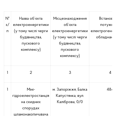
№
Назва об’єкта
Місцезнаходження
Встановл
з/
електроенергетики
об’єкта
потужніс
п
(у тому числі черги
електроенергетики
електрогене
будівництва,
(у тому числі черги
обладнання
пускового
будівництва,
комплексу)
пускового
комплексу)
1
2
3
4
1
Міні-
м. Запоріжжя, Балка
484
гідроелектростанція
Капустянка, вул.
на скидних
Каліброва, 0/0
спорудах
шламонакопичувача