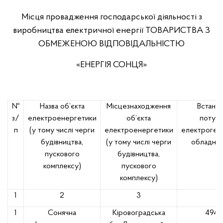
Місця провадження господарської діяльності з
виробництва електричної енергії ТОВАРИСТВА З
ОБМЕЖЕНОЮ ВІДПОВІДАЛЬНІСТЮ
«ЕНЕРГІЯ СОНЦЯ»
№
Назва об’єкта
Місцезнаходження
Встано
з/
електроенергетики
об’єкта
потужн
п
(у тому числі черги
електроенергетики
електроген
будівництва,
(у тому числі черги
обладнан
пускового
будівництва,
комплексу)
пускового
комплексу)
1
2
3
4
1
Сонячна
Кіровоградська
4949