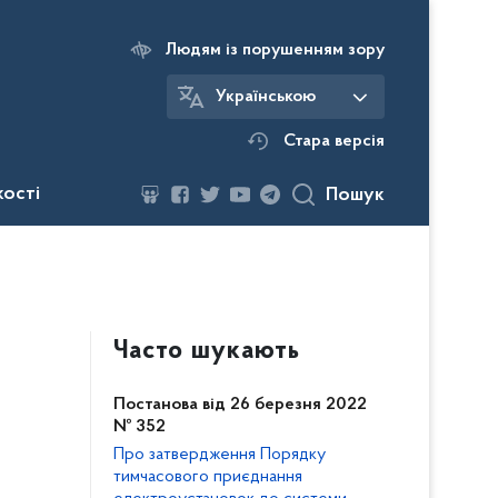
Людям із порушенням зору
Українською
Стара версія
кості
Пошук
Часто шукають
Постанова від 26 березня 2022
№ 352
Про затвердження Порядку
тимчасового приєднання