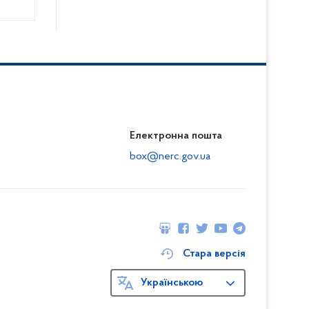
Електронна пошта
box@nerc.gov.ua
Стара версія
Українською