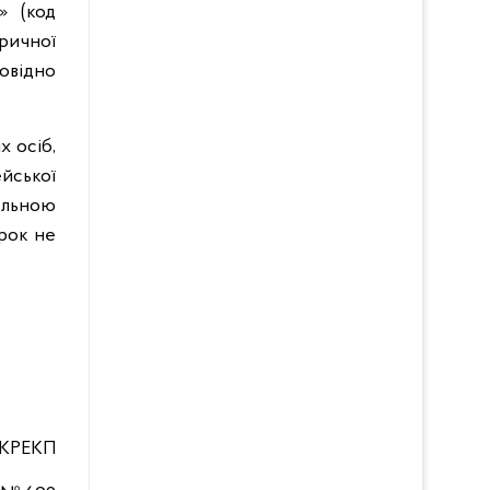
 (код
ричної
повідно
х осіб,
йської
нальною
рок не
НКРЕКП