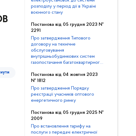
електроустановок до системи
розподілу у період дії в Україні
воєнного стану
ОВ
Постанова від 05 грудня 2023 №
2291
Про затвердження Типового
договору на технічне
обслуговування
внутрішньобудинкових систем
газопостачання багатоквартирного
будинку та внесення змін до
тнути
Кодексу газорозподільних систем
Постанова від 04 жовтня 2023
№ 1812
Про затвердження Порядку
реєстрації учасників оптового
енергетичного ринку
Постанова від 05 грудня 2025 №
2009
Про встановлення тарифу на
послуги з передачі електричної