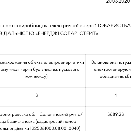
20.03.2020
льності з виробництва електричної енергії ТОВАРИСТВА
ІДАЛЬНІСТЮ «ЕНЕРДЖІ СОЛАР ІСТЕЙТ»
езнаходження об’єкта електроенергетики
Встановлена потужн
тому числі черги будівництва, пускового
електрогенеруюч
комплексу)
обладнання, кВ
3
4
ропетровська обл., Солонянський р-н, с/
3689,28
ада Башмачанська (кадастровий номер
ельної ділянки 1225081000:08:001:0040)