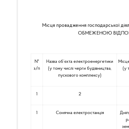
Місця провадження господарської дія
ОБМЕЖЕНОЮ ВІДПОВ
№
Назва об’єкта електроенергетики
Місц
з/п
(у тому числі черги будівництва,
(у 
пускового комплексу)
1
2
1
Сонячна електростанція
Дніп
р
зем