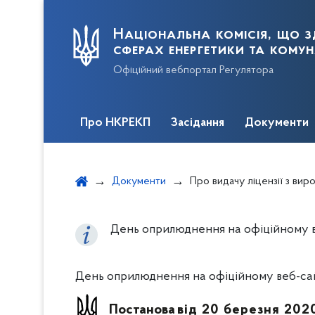
Національна комісія, що з
сферах енергетики та кому
Офіційний вебпортал Регулятора
Про НКРЕКП
Засідання
Документи
Документи
Про видачу ліцензії з виробництва електричної 
День оприлюднення на офіційному ве
День оприлюднення на офіційному веб-сайт
Постанова
від 20 березня 202