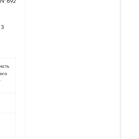
 № 692
 З
ість
ого
т