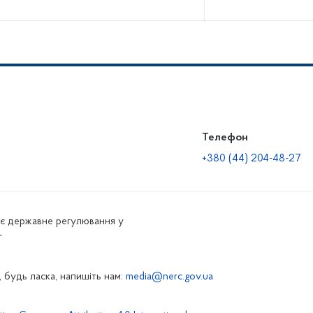
Телефон
+380 (44) 204-48-27
нює державне регулювання у
г
 будь ласка, напишіть нам:
media@nerc.gov.ua