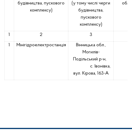
будівництва, пускового
(у тому числі черги
обла
комплексу)
будівництва,
пускового
комплексу)
1
2
3
1
Мінігідроелектростанція
Вінницька обл.,
Могилів-
Подільський р-н,
с. Івонівка,
вул. Кірова, 163-А