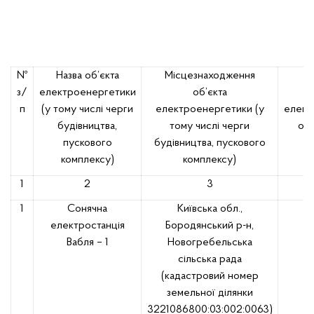
№
Назва об’єкта
Місцезнаходження
В
з/
електроенергетики
об’єкта
п
(у тому числі черги
електроенергетики (у
елект
будівництва,
тому числі черги
обл
пускового
будівництва, пускового
комплексу)
комплексу)
1
2
3
1
Сонячна
Київська обл.,
електростанція
Бородянський р-н,
Вабля – 1
Новогребельська
сільська рада
(кадастровий номер
земельної ділянки
3221086800:03:002:0063)