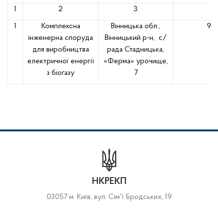
1
2
3
4
1
Комплексна
Вінницька обл.,
99
інженерна споруда
Вінницький р-н,
с/
для виробництва
рада Стадницька,
електричної енергії
«Ферма» урочище,
з біогазу
7
НКРЕКП
03057 м. Київ, вул. Сімʼї Бродських, 19