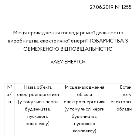
27.06.2019 № 1255
Місця провадження господарської діяльності з
виробництва електричної енергії ТОВАРИСТВА З
ОБМЕЖЕНОЮ ВІДПОВІДАЛЬНІСТЮ
«АЕУ ЕНЕРГО»
№
Назва об’єкта
Місцезнаходження
Встано
з/
електроенергетики
об’єкта
потужн
п
(у тому числі черги
електроенергетики
електроген
будівництва,
(у тому числі черги
обладнан
пускового
будівництва,
комплексу)
пускового
комплексу)