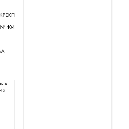
КРЕКП
9 № 404
ВА
ість
ого