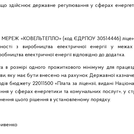
я, що здійснює державне регулювання у сферах енергет
ЕРЕЖ «КОВЕЛЬТЕПЛО» (код ЄДРПОУ 30514446) ліцен
ьності з виробництва електричної енергії у межах
робництва електричної енергії відповідно до додатка.
ата в розмірі одного прожиткового мінімуму для працез
нови, яку має бути внесено на рахунок Державної казнач
дів бюджету 22011500 «Плата за ліцензії, видані Націо
ння у сферах енергетики та комунальних послуг», у ст
днення цього рішення в установленому порядку.
ривенко