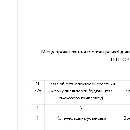
Місця провадження господарської дія
ТЕПЛОВ
№
Назва об’єкта електроенергетики
з/п
(у тому числі черги будівництва,
ел
пускового комплексу)
1
2
1
Когенераційна установка
Вол