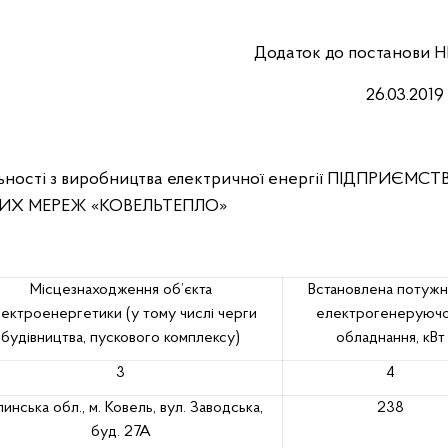
Додаток
до постанови
Н
26.03.201
льності з виробництва електричної енергії ПІДПРИЄМСТ
ИХ МЕРЕЖ «КОВЕЛЬТЕПЛО»
Місцезнаходження об’єкта
Встановлена потужн
ектроенергетики (у тому числі черги
електрогенеруюч
будівництва, пускового комплексу)
обладнання, кВт
3
4
инська обл., м. Ковель,
вул. Заводська,
238
буд. 27А