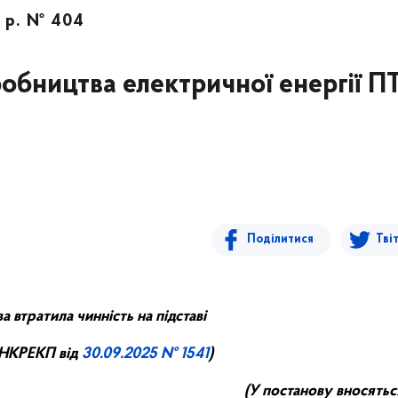
9 р. № 404
иробництва електричної енергії 
Поділитися
Тві
а втратила чинність на підставі
 НКРЕКП від
30.09.2025 № 1541
)
(У постанову вносятьс