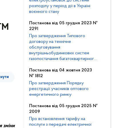
електроустановок до системи
розподілу у період дії в Україні
воєнного стану
Постанова від 05 грудня 2023 №
ПТМ
2291
Про затвердження Типового
договору на технічне
обслуговування
внутрішньобудинкових систем
газопостачання багатоквартирного
будинку та внесення змін до
Кодексу газорозподільних систем
Постанова від 04 жовтня 2023
№ 1812
тнути
Про затвердження Порядку
реєстрації учасників оптового
енергетичного ринку
Постанова від 05 грудня 2025 №
2009
Про встановлення тарифу на
послуги з передачі електричної
я зміни