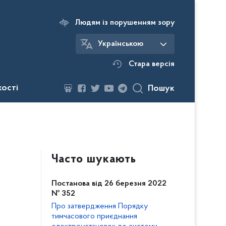
Людям із порушенням зору
Українською
Стара версія
кості
Пошук
Часто шукають
Постанова від 26 березня 2022
№ 352
Про затвердження Порядку
тимчасового приєднання