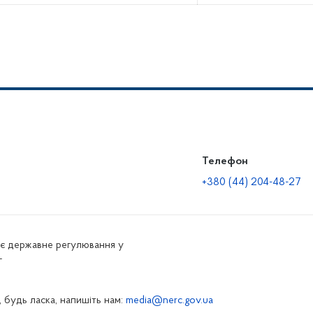
Телефон
+380 (44) 204-48-27
нює державне регулювання у
г
 будь ласка, напишіть нам:
media@nerc.gov.ua