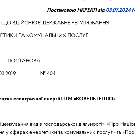
Постанов
ою
НКРЕКП від
03.07.2024 
, ЩО ЗДІЙСНЮЄ ДЕРЖАВНЕ РЕГУЛЮВАННЯ
РГЕТИКИ ТА КОМУНАЛЬНИХ ПОСЛУГ
ПОСТАНОВА
03
.201
9
№
404
бництва електричної енергії ПТМ «КОВЕЛЬТЕПЛО»
ліцензування видів господарської діяльності», «Про Наці
ня у сферах енергетики та комунальних послуг» та «Про