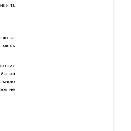
ики та
зію на
 місць
датних
ейської
нальною
рок не