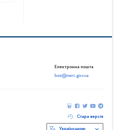
Електронна пошта
box@nerc.gov.ua
Стара версія
Українською