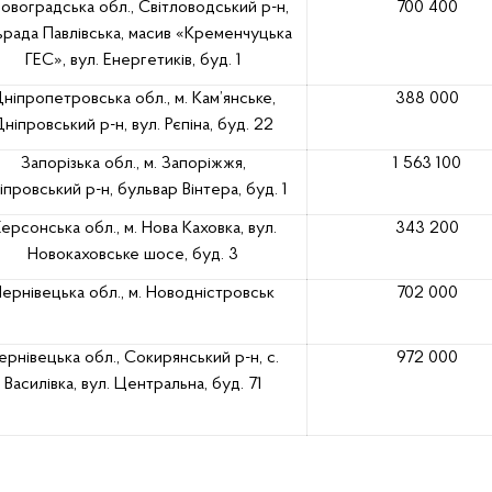
ровоградська обл., Світловодський р-н,
700 400
ьрада Павлівська, масив «Кременчуцька
ГЕС», вул. Енергетиків, буд. 1
ніпропетровська обл., м. Кам’янське,
388 000
ніпровський р-н, вул. Рєпіна, буд. 22
Запорізька обл., м. Запоріжжя,
1 563 100
іпровський р-н, бульвар Вінтера, буд. 1
ерсонська обл., м. Нова Каховка, вул.
343 200
Новокаховське шосе, буд. 3
ернівецька обл., м. Новодністровськ
702 000
ернівецька обл., Сокирянський р-н, с.
972 000
Василівка, вул. Центральна, буд. 71