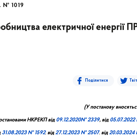
. № 1019
иробництва електричної енергії П
Поділитися
Тві
(У постанову вносятьс
остановами НКРЕКП від
09.
12
.20
20
№ 2339
, від
05.07.2022
д
31.08.2023 № 1592
,
від
27.12.2023 № 2507
,
від
20.03.2024