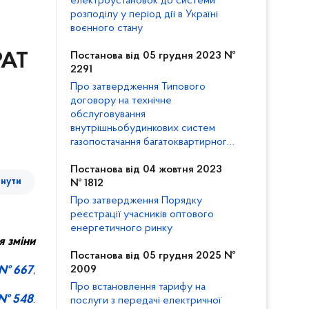
електроустановок до системи
розподілу у період дії в Україні
воєнного стану
Постанова від 05 грудня 2023 №
РАТ
2291
Про затвердження Типового
договору на технічне
обслуговування
внутрішньобудинкових систем
газопостачання багатоквартирного
будинку та внесення змін до
Кодексу газорозподільних систем
Постанова від 04 жовтня 2023
тнути
№ 1812
Про затвердження Порядку
реєстрації учасників оптового
енергетичного ринку
я зміни
Постанова від 05 грудня 2025 №
 № 667
,
2009
Про встановлення тарифу на
 № 548
.
послуги з передачі електричної