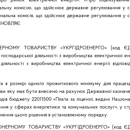
Про ринок електричної енергії», «Про ліцензування
ональну комісію, що здійснює державне регулювання у 
ональна комісія, що здійснює державне регулювання у 
ТАНОВЛЯЄ:
ЕРНОМУ ТОВАРИСТВУ «УКРГІДРОЕНЕРГО» (код Є
господарської діяльності з виробництва електричної ен
діяльності з виробництва електричної енергії відпові
ата в розмірі одного прожиткового мінімуму для працез
нови, яку має бути внесено на рахунок Державної казнач
дів бюджету 22011500 «Плата за ліцензії, видані Націо
ння у сферах енергетики та комунальних послуг», у ст
днення цього рішення в установленому порядку.
ОНЕРНОМУ ТОВАРИСТВУ «УКРГІДРОЕНЕРГО» (код Є