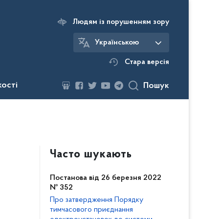
Людям із порушенням зору
Українською
Стара версія
кості
Пошук
Часто шукають
Постанова від 26 березня 2022
№ 352
Про затвердження Порядку
тимчасового приєднання