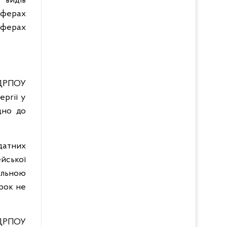
 видів
сферах
сферах
ДРПОУ
ергії у
дно до
датних
ейської
нальною
рок не
ДРПОУ