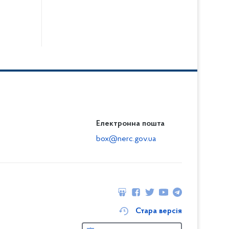
Електронна пошта
box@nerc.gov.ua
Стара версія