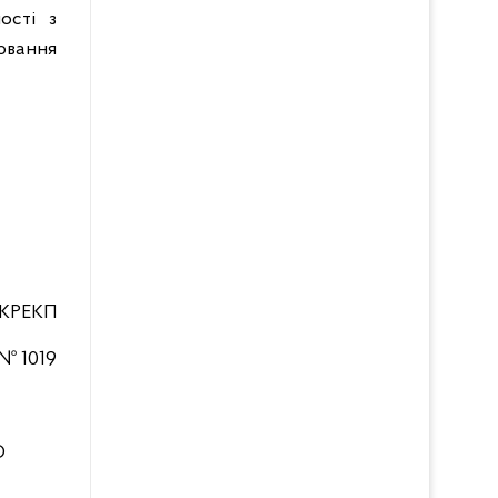
ості з
ювання
НКРЕКП
 № 1019
О