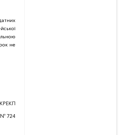
датних
ейської
нальною
рок не
КРЕКП
8 № 724