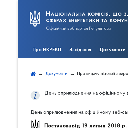
Національна комісія, що з
сферах енергетики та кому
Офіційний вебпортал Регулятора
Про НКРЕКП
Засідання
Документи
Документи
Про видачу ліцензії з виробництва електр
День оприлюднення на офіційному ве
День оприлюднення на офіційному веб-сайт
Постанова
від 19 липня 2018 р