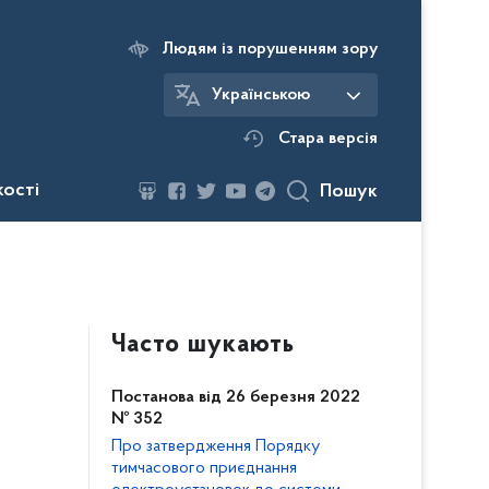
Людям із порушенням зору
Українською
Стара версія
кості
Пошук
Часто шукають
Постанова від 26 березня 2022
№ 352
Про затвердження Порядку
тимчасового приєднання