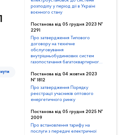
електроустановок до системи
розподілу у період дії в Україні
воєнного стану
П
Постанова від 05 грудня 2023 №
2291
Про затвердження Типового
договору на технічне
обслуговування
внутрішньобудинкових систем
газопостачання багатоквартирного
будинку та внесення змін до
тнути
Кодексу газорозподільних систем
Постанова від 04 жовтня 2023
№ 1812
Про затвердження Порядку
реєстрації учасників оптового
енергетичного ринку
Постанова від 05 грудня 2025 №
2009
Про встановлення тарифу на
послуги з передачі електричної