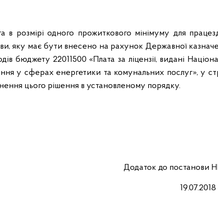
ата в розмірі одного прожиткового мінімуму для працез
нови, яку має бути внесено на рахунок Державної казнач
дів бюджету 22011500 «Плата за ліцензії, видані Націо
ння у сферах енергетики та комунальних послуг», у ст
днення цього рішення в установленому порядку.
Додаток до постанови
Н
19.07.201