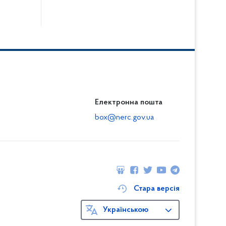
Електронна пошта
box@nerc.gov.ua
Стара версія
Українською