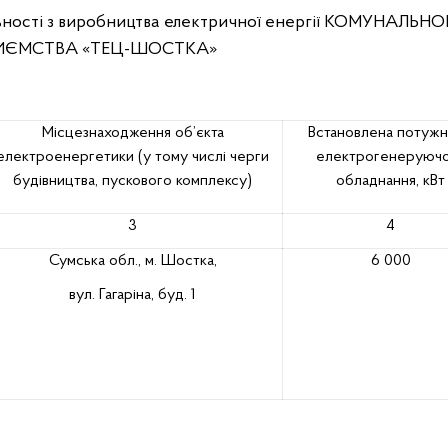
льності з виробництва електричної енергії КОМУНАЛЬН
ИЄМСТВА «ТЕЦ-ШОСТКА»
Місцезнаходження об’єкта
Встановлена потужн
електроенергетики (у тому числі черги
електрогенеруюч
будівництва, пускового комплексу)
обладнання, кВт
3
4
Сумська обл., м. Шостка,
6 000
вул. Гагаріна, буд. 1