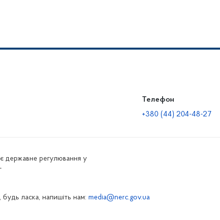
Телефон
+380 (44) 204-48-27
нює державне регулювання у
г
 будь ласка, напишіть нам:
media@nerc.gov.ua