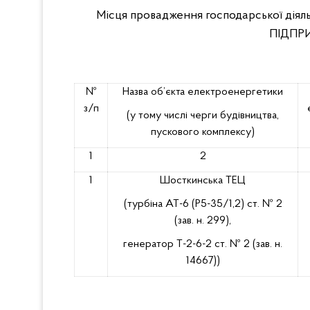
Місця провадження господарської дія
ПІДПР
№
Назва об’єкта електроенергетики
з/п
(у тому числі черги будівництва,
пускового комплексу)
1
2
1
Шосткинська ТЕЦ
(турбіна АТ-6 (Р5-35/1,2) ст. № 2
(зав. н. 299),
генератор Т-2-6-2 ст. № 2 (зав. н.
14667))