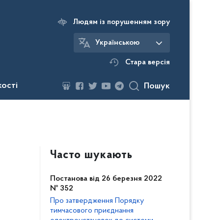
Людям із порушенням зору
Українською
Стара версія
кості
Пошук
Часто шукають
Постанова від 26 березня 2022
№ 352
Про затвердження Порядку
тимчасового приєднання