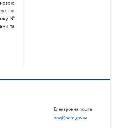
новою
уг, від
року №
рами та
Електронна пошта
box@nerc.gov.ua