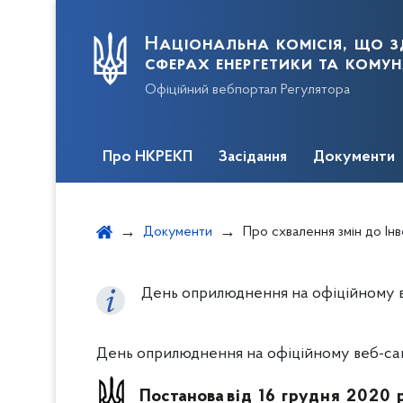
Національна комісія, що з
сферах енергетики та кому
Офіційний вебпортал Регулятора
Про НКРЕКП
Засідання
Документи
Документи
Про схвалення змін до Інвестиційної програми ПА
День оприлюднення на офіційному ве
День оприлюднення на офіційному веб-сайт
Постанова
від 16 грудня 2020