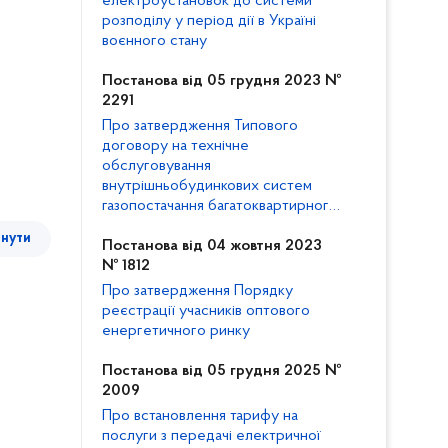
електроустановок до системи
розподілу у період дії в Україні
воєнного стану
Постанова від 05 грудня 2023 №
2291
Про затвердження Типового
договору на технічне
обслуговування
внутрішньобудинкових систем
газопостачання багатоквартирного
будинку та внесення змін до
тнути
Кодексу газорозподільних систем
Постанова від 04 жовтня 2023
№ 1812
Про затвердження Порядку
реєстрації учасників оптового
енергетичного ринку
Постанова від 05 грудня 2025 №
2009
Про встановлення тарифу на
послуги з передачі електричної