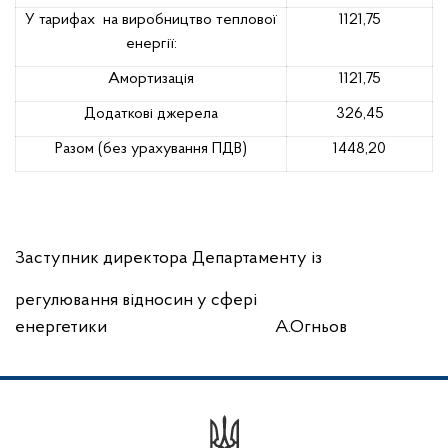
У тарифах
на виробництво теплової
1121,75
енергії:
Амортизація
1121,75
Додаткові джерела
326,45
Разом (без урахування ПДВ)
1448,20
Заступник директора Департаменту із
регулювання відносин у сфері
енергетики
А.Огньов