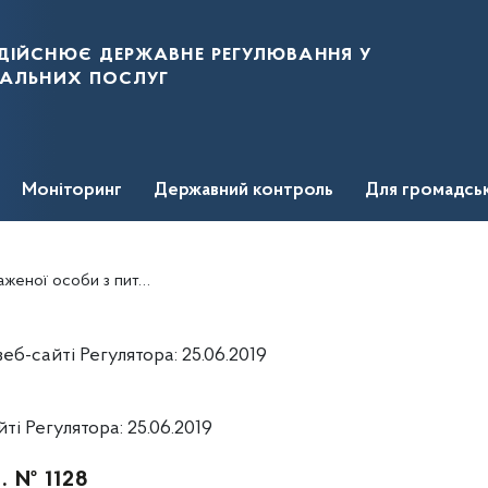
дійснює державне регулювання у
нальних послуг
Моніторинг
Державний контроль
Для громадсь
дності АТ "ДТЕК Донецькі електромережі
б-сайті Регулятора: 25.06.2019
і Регулятора: 25.06.2019
р. № 1128