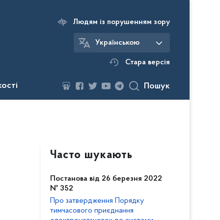
Людям із порушенням зору
Українською
Стара версія
кості
Пошук
Часто шукають
Постанова від 26 березня 2022
№ 352
Про затвердження Порядку
тимчасового приєднання