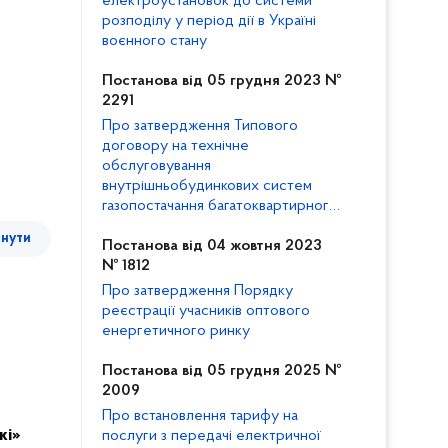
електроустановок до системи
розподілу у період дії в Україні
воєнного стану
Постанова від 05 грудня 2023 №
2291
Про затвердження Типового
договору на технічне
обслуговування
внутрішньобудинкових систем
газопостачання багатоквартирного
будинку та внесення змін до
тнути
Кодексу газорозподільних систем
Постанова від 04 жовтня 2023
№ 1812
Про затвердження Порядку
реєстрації учасників оптового
енергетичного ринку
Постанова від 05 грудня 2025 №
2009
Про встановлення тарифу на
жі»
послуги з передачі електричної