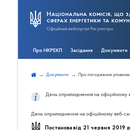
Національна комісія, що з
сферах енергетики та кому
Офіційний вебпортал Регулятора
Про НКРЕКП
Засідання
Документи
Документи
Про погодження уповноваженої особи з питань відпові
День оприлюднення на офіційному ве
День оприлюднення на офіційному веб-сайт
Постанова
від 21 червня 2019 