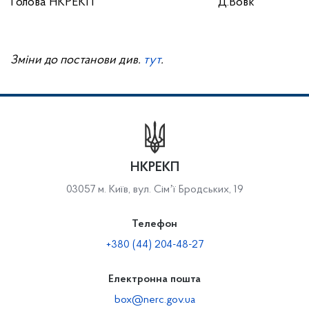
Голова НКРЕКП
Д.Вовк
Зміни до постанови див.
тут
.
НКРЕКП
03057 м. Київ, вул. Сімʼї Бродських, 19
Телефон
+380 (44) 204-48-27
Електронна пошта
box@nerc.gov.ua