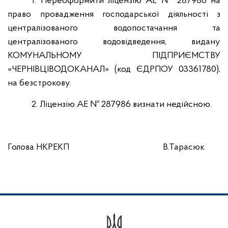
1. Переоформити ліцензію АЕ № 287986 на
право провадження господарської діяльності з
централізованого водопостачання та
централізованого водовідведення, видану
КОМУНАЛЬНОМУ ПІДПРИЄМСТВУ
«ЧЕРНІВЦІВОДОКАНАЛ» (код ЄДРПОУ 03361780),
на безстрокову.
2. Ліцензію АЕ № 287986 визнати недійсною.
Голова НКРЕКП
В.Тарасюк