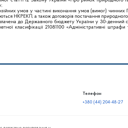
мог статті 12 Закону України «Про ринок природного г
;
ензійних умов у частині виконання умов (вимог) чинних
ються НКРЕКП, а також договорів постачання природного 
плачена до Державного бюджету України у 30-денний с
етної класифікації 21081100 «Адміністративні штрафи т
Телефон
+380 (44) 204-48-27