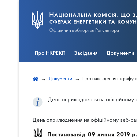
Національна комісія, що з
сферах енергетики та кому
Офіційний вебпортал Регулятора
Про НКРЕКП
Засідання
Документи
Документи
Про накладення штрафу на ТОВ «ГАЗОТОРГОВА КОМПАНІЯ» за порушення Ліцензійних умов про
День оприлюднення на офіційному веб
День оприлюднення на офіційному веб-сайті
Постанова
від 09 липня 2019 р