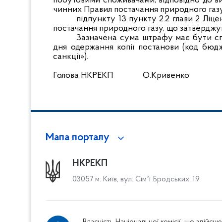
побутовими споживачами, відповідно до ви
чинних Правил постачання природного газу
підпункту 13 пункту 2.2 глави 2 Ліц
постачання природного газу, що затверджу
Зазначена сума штрафу має бути с
дня одержання копії постанови (код бюдж
санкції»).
Голова НКРЕКП
О.Кривенко
Мапа порталу
НКРЕКП
03057 м. Київ, вул. Сімʼї Бродських, 19