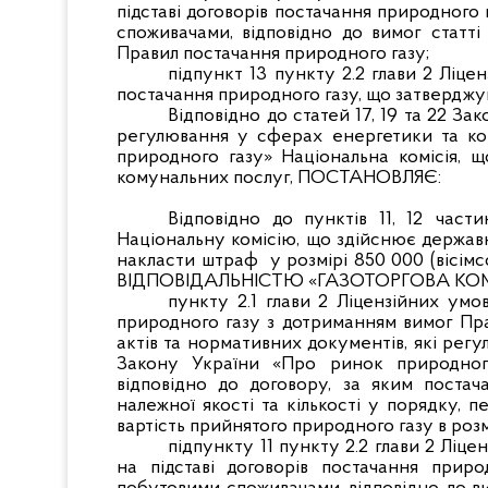
підставі договорів постачання природного 
споживачами, відповідно до вимог статт
Правил постачання природного газу;
підпункт 13 пункту 2.2 глави 2 Ліц
постачання природного газу, що затверджу
Відповідно до статей 17, 19 та 22 З
регулювання у сферах енергетики та ко
природного газу» Національна комісія,
комунальних послуг, ПОСТАНОВЛЯЄ:
Відповідно до пунктів 11, 12 част
Національну комісію, що здійснює держа
накласти штраф у розмірі 850 000 (віс
ВІДПОВІДАЛЬНІСТЮ «ГАЗОТОРГОВА КОМПАН
пункту 2.1 глави 2 Ліцензійних умо
природного газу з дотриманням вимог Пр
актів та нормативних документів, які регу
Закону України «Про ринок природного
відповідно до договору, за яким постач
належної якості та кількості у порядку, 
вартість прийнятого природного газу в роз
підпункту 11 пункту 2.2 глави 2 Ліц
на підставі договорів постачання прир