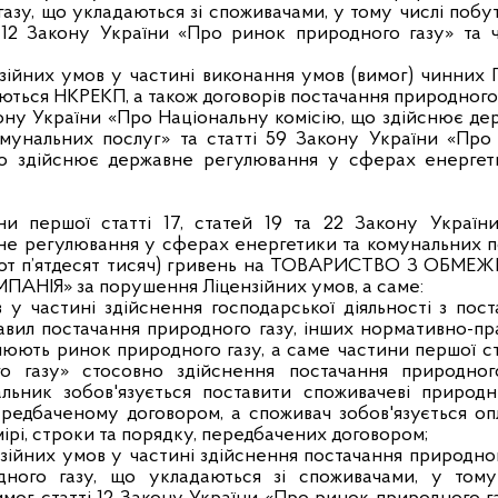
газу, що укладаються зі споживачами, у тому числі поб
і 12 Закону України «Про ринок природного газу» та 
ензійних умов у частині виконання умов (вимог) чинних
ються НКРЕКП, а також договорів постачання природного 
акону України «Про Національну комісію, що здійснює д
мунальних послуг» та статті 59 Закону України «Про
 що здійснює державне регулювання у сферах енергет
ини першої статті 17, статей 19 та 22 Закону Україн
вне регулювання у сферах енергетики та комунальних п
імсот п’ятдесят тисяч) гривень на ТОВАРИСТВО З ОБМ
ІЯ» за порушення Ліцензійних умов, а саме:
в у частині здійснення господарської діяльності з пос
авил постачання природного газу, інших нормативно-пр
люють ринок природного газу, а саме частини першої ст
 газу» стосовно здійснення постачання природног
альник зобов'язується поставити споживачеві природн
передбаченому договором, а споживач зобов'язується о
мірі, строки та порядку, передбачених договором;
ензійних умов у частині здійснення постачання природно
одного газу, що укладаються зі споживачами, у тому