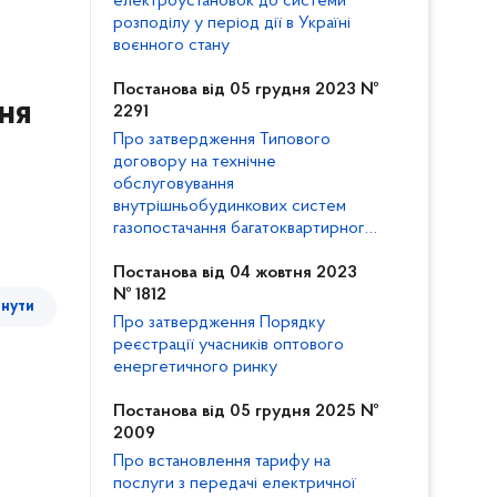
електроустановок до системи
розподілу у період дії в Україні
воєнного стану
Постанова від 05 грудня 2023 №
ня
2291
Про затвердження Типового
договору на технічне
обслуговування
внутрішньобудинкових систем
газопостачання багатоквартирного
будинку та внесення змін до
Кодексу газорозподільних систем
Постанова від 04 жовтня 2023
№ 1812
тнути
Про затвердження Порядку
реєстрації учасників оптового
енергетичного ринку
Постанова від 05 грудня 2025 №
2009
Про встановлення тарифу на
послуги з передачі електричної