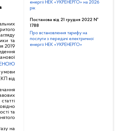
енергії НЕК «УКРЕНЕРГО» на 2026
в
рік
Постанова від 21 грудня 2022 №
альних
1788
ритого
Про встановлення тарифу на
агляду
послуги з передачі електричної
ики та
енергії НЕК «УКРЕНЕРГО»
ня 2019
ведення
анової
ЖЕНОЮ
 умови
ЕКП від
ачання
авових
статті
повідно
ості та
йнятого
газу на