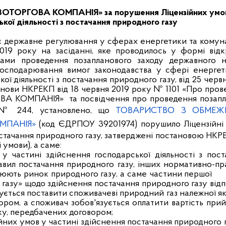
АЗОТОРГОВА КОМПАНІЯ» за порушення Ліцензійних умо
ої діяльності з постачання природного газу
є державне регулювання у сферах енергетики та комун
2019 року на засіданні, яке проводилось у формі відк
атами проведення позапланового заходу державного н
господарювання вимог законодавства у сфері енергет
ї діяльності з постачання природного газу, від 25 черв
анови НКРЕКП від 18 червня 2019 року № 1101 «Про про
ВА КОМПАНІЯ» та посвідчення про проведення позапл
 № 244, установлено, що
ТОВАРИСТВО З ОБМЕ
МПАНІЯ»
(код ЄДРПОУ 39201974) порушило Ліцензійні
остачання природного газу, затверджені постановою НКР
 умови), а саме:
 у частині здійснення господарської діяльності з пост
авил постачання природного газу, інших нормативно-пр
гулюють ринок природного газу, а саме частини першої 
газу» щодо здійснення постачання природного газу від
зується поставити споживачеві природний газ належної як
ором, а споживач зобов'язується оплатити вартість при
дку, передбачених договором;
зійних умов у частині здійснення постачання природного 