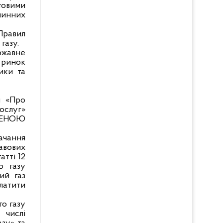
утовими
чинних
 Правил
газу.
ержавне
 ринок
ики та
и «Про
ослуг»
ЕЖЕНОЮ
тачання
авових
атті 12
о газу
ий газ
платити
го газу
 числі