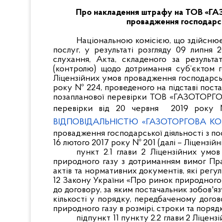
Про накладення штрафу на ТОВ «Г
провадження господарськ
Національною комісією, що здійсню
послуг, у результаті розгляду 09 липня 
слухання, Акта, складеного за результ
(контролю) щодо дотримання суб’єктом 
Ліцензійних умов провадження господарсько
року № 224, проведеного на підставі пост
позапланової перевірки ТОВ «ГАЗОТОРГО
перевірки від 20 червня 2019 року
ВІДПОВІДАЛЬНІСТЮ «ГАЗОТОРГОВА КО
провадження господарської діяльності з п
16 лютого 2017 року № 201 (далі – Ліцензійні
пункт 2.1 глави 2 Ліцензійних умов
природного газу з дотриманням вимог Пр
актів та нормативних документів, які ре
12 Закону України «Про ринок природного 
до договору, за яким постачальник зобов'я
кількості у порядку, передбаченому догов
природного газу в розмірі, строки та поря
підпункт 11 пункту 2.2 глави 2 Ліцен