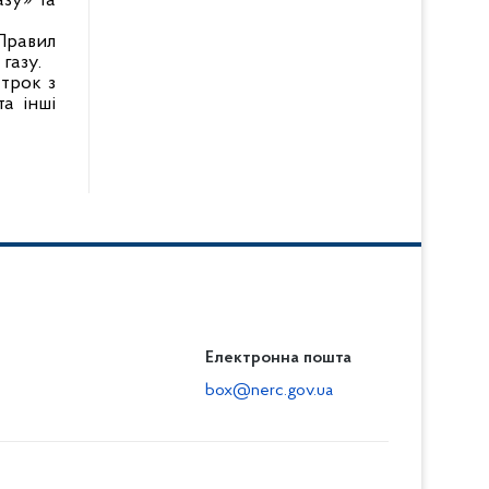
азу» та
 Правил
газу.
трок з
а інші
Електронна пошта
box@nerc.gov.ua