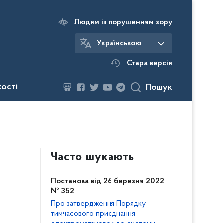
Людям із порушенням зору
Українською
Стара версія
кості
Пошук
Часто шукають
Постанова від 26 березня 2022
№ 352
Про затвердження Порядку
тимчасового приєднання