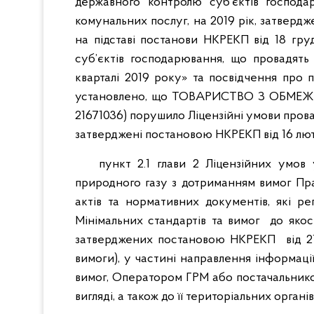
державного контролю суб’єктів господа
комунальних послуг, на 2019 рік, затвер
на підставі постанови НКРЕКП від 18 гр
суб’єктів господарювання, що провадять
кварталі 2019 року» та посвідчення про 
установлено, що ТОВАРИСТВО З ОБМЕ
21671036) порушило Ліцензійні умови прова
затверджені постановою НКРЕКП від 16 лютог
пункт 2.1 глави 2 Ліцензійних умов 
природного газу з дотриманням вимог Пр
актів та нормативних документів, які р
Мінімальних стандартів та вимог до якос
затверджених постановою НКРЕКП від 21 
вимоги), у частині направлення інформації,
вимог, Оператором ГРМ або постачальник
вигляді, а також до її територіальних орг