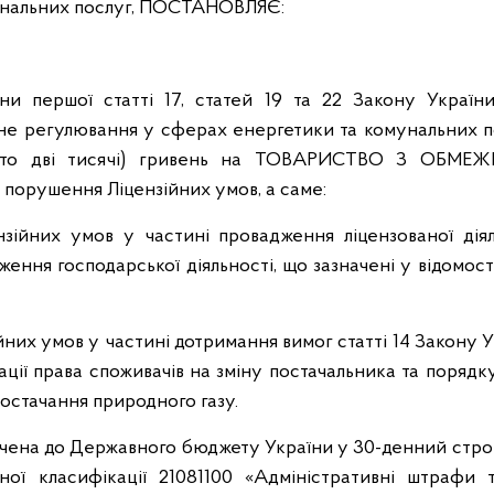
унальних послуг, ПОСТАНОВЛЯЄ:
тини першої статті 17, статей 19 та 22 Закону Україн
вне регулювання у сферах енергетики та комунальних п
(сто дві тисячі) гривень на ТОВАРИСТВО З ОБМ
рушення Ліцензійних умов, а саме:
нзійних умов у частині провадження ліцензованої діял
ення господарської діяльності, що зазначені у відомос
ійних умов у частині дотримання вимог статті 14 Закону 
ції права споживачів на зміну постачальника та порядк
остачання природного газу.
чена до Державного бюджету України у 30-денний строк
ої класифікації 21081100 «Адміністративні штрафи т