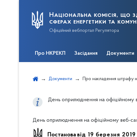
Національна комісія, що з
сферах енергетики та кому
Офіційний вебпортал Регулятора
Про НКРЕКП
Засідання
Документи
Документи
Про накладення штрафу на ТОВ "ЕНЕРГОСИНТЕЗ" за порушення Ліцензійних умов провадження господарської діяльнос
День оприлюднення на офіційному ве
День оприлюднення на офіційному веб-сайт
Постанова
від 19 березня 2019