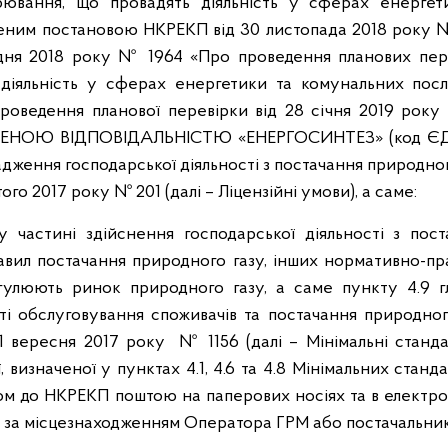
рювання, що провадять діяльність у сферах енергет
дженим постановою НКРЕКП від 30 листопада 2018 року №
удня 2018 року № 1964 «Про проведення планових пер
 діяльність у сферах енергетики та комунальних послу
проведення планової перевірки від 28 січня 2019 року
ЖЕНОЮ ВІДПОВІДАЛЬНІСТЮ «ЕНЕРГОСИНТЕЗ» (код Є
дження господарської діяльності з постачання природног
о 2017 року № 201 (далі – Ліцензійні умови), а саме:
у частині здійснення господарської діяльності з пост
авил постачання природного газу, інших нормативно-пр
егулюють ринок природного газу, а саме пункту 4.9 г
ті обслуговування споживачів та постачання природного
вересня 2017 року № 1156 (далі – Мінімальні станда
 визначеної у пунктах 4.1, 4.6 та 4.8 Мінімальних станда
ом до НКРЕКП поштою на паперових носіях та в електр
анів за місцезнаходженням Оператора ГРМ або постачальник