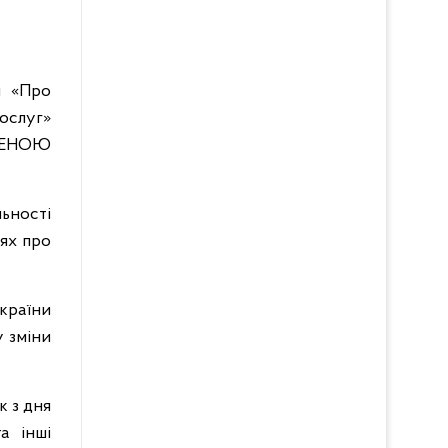
и «Про
ослуг»
ЕЖЕНОЮ
ьності
тях про
України
у зміни
 з дня
а інші