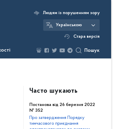
Людям із порушенням зору
Українською
Стара версія
кості
Пошук
Часто шукають
Постанова від 26 березня 2022
№ 352
Про затвердження Порядку
тимчасового приєднання