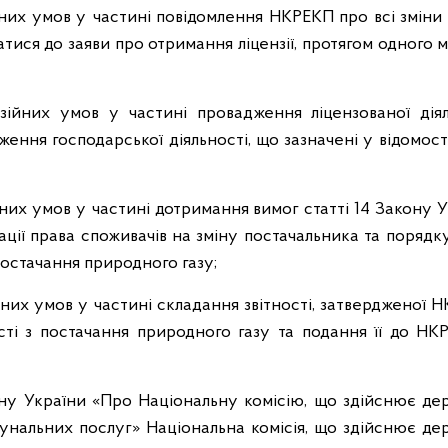
ійних умов у частині повідомлення НКРЕКП про всі зміни
ися до заяви про отримання ліцензії, протягом одного м
зійних умов у частині провадження ліцензованої діял
ення господарської діяльності, що зазначені у відомос
ійних умов у частині дотримання вимог статті 14 Закону 
ції права споживачів на зміну постачальника та порядк
остачання природного газу;
ійних умов у частині складання звітності, затвердженої 
сті з постачання природного газу та подання її до НК
кону України «Про Національну комісію, що здійснює д
унальних послуг» Національна комісія, що здійснює де