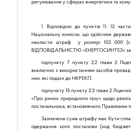
регулювання у сферах енергетики та ком
1. Відповідно до пунктів 11, 12 час
Національну комісію, що здійснює держа
накласти штраф у розмірі 102 000 
ВІДПОВІДАЛЬНІСТЮ «ЕНЕРГОСИНТЕЗ» за по
підпункту 7 пункту 2.2 глави 2 Ліце
виключно з використанням засобів провадж
них, які подані до НКРЕКП;
підпункту 15 пункту 2.2 глави 2 Ліценз
«Про ринок природного газу» щодо реаліза
постачальника, встановленого Правилами п
Зазначена сума штрафу має бути спла
одержання копії постанови (код бюджетн