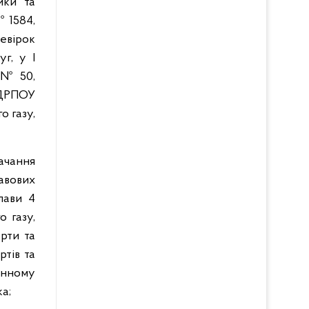
ики та
 1584,
евірок
г, у І
 № 50,
ДРПОУ
о газу,
ачання
авових
лави 4
 газу,
рти та
ртів та
онному
а;