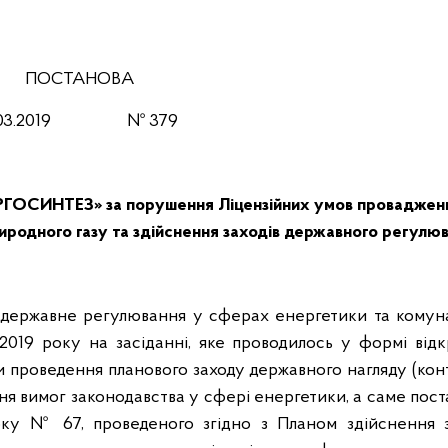
ПОСТАНОВА
9.03.2019 № 379
РГОСИНТЕЗ» за порушення Ліцензійних умов проваджен
риродного газу та здійснення заходів державного регулю
 державне регулювання у сферах енергетики та комун
 2019 року на засіданні, яке проводилось у формі від
ми проведення планового заходу державного нагляду (ко
я вимог законодавства у сфері енергетики, а саме пост
оку № 67, проведеного згідно з Планом здійснення з