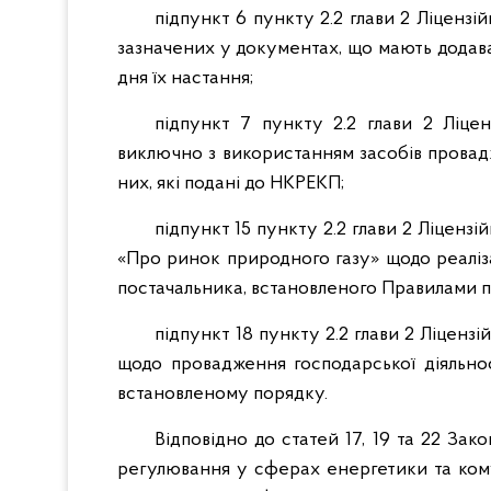
підпункт 6 пункту 2.2 глави 2 Ліценз
зазначених у документах, що мають додават
дня їх настання;
підпункт 7 пункту 2.2 глави 2 Ліцен
виключно з використанням засобів провадж
них, які подані до НКРЕКП;
підпункт 15 пункту 2.2 глави 2 Ліценз
«Про ринок природного газу» щодо реаліза
постачальника, встановленого Правилами п
підпункт 18 пункту 2.2 глави 2 Ліценз
щодо провадження господарської діяльно
встановленому порядку.
Відповідно до статей 17, 19 та 22 За
регулювання у сферах енергетики та ком