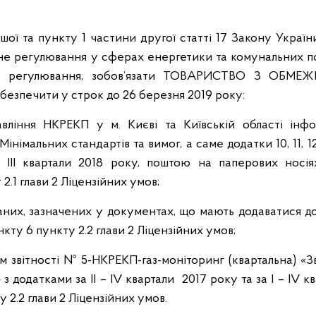
ршої та пункту 1 частини другої статті 17 Закону Украї
не регулювання у сферах енергетики та комунальних по
ого регулювання, зобов’язати ТОВАРИСТВО З ОБМ
печити у строк до 26 березня 2019 року:
ління НКРЕКП у м. Києві та Київській області інфор
 Мінімальних стандартів та вимог, а саме додатки 10, 11, 12
а ІІІ квартали 2018 року, поштою на паперових носія
2.1 глави 2 Ліцензійних умов;
аних, зазначених у документах, що мають додаватися до
нкту 6 пункту 2.2 глави 2 Ліцензійних умов;
звітності № 5-НКРЕКП-газ-моніторинг (квартальна) «Зв
з додатками за II – IV квартали 2017 року та за I – ІV к
 2.2 глави 2 Ліцензійних умов.