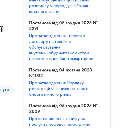
електроустановок до системи
розподілу у період дії в Україні
воєнного стану
Постанова від 05 грудня 2023 №
ї
2291
Про затвердження Типового
договору на технічне
обслуговування
внутрішньобудинкових систем
газопостачання багатоквартирного
будинку та внесення змін до
Кодексу газорозподільних систем
Постанова від 04 жовтня 2023
№ 1812
Про затвердження Порядку
реєстрації учасників оптового
тнути
енергетичного ринку
Постанова від 05 грудня 2025 №
2009
Про встановлення тарифу на
послуги з передачі електричної