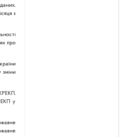
 даних,
ісяця з
ьності
тях про
України
у зміни
НКРЕКП,
РЕКП у
ержавне
ржавне