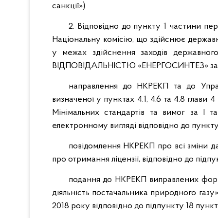
санкції»).
2. Відповідно до пункту 1 частини пе
Національну комісію, що здійснює держав
у межах здійснення заходів державн
ВІДПОВІДАЛЬНІСТЮ «ЕНЕРГОСИНТЕЗ» забез
направлення до НКРЕКП та до Управ
визначеної у пунктах 4.1, 4.6 та 4.8 глави 4
Мінімальних стандартів та вимог за І т
електронному вигляді відповідно до пункту 
повідомлення НКРЕКП про всі зміни д
про отримання ліцензії, відповідно до підпу
подання до НКРЕКП виправлених форм 
діяльність постачальника природного газу» 
2018 року відповідно до підпункту 18 пункту