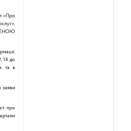
ни «Про
слуг»,
ЕЖЕНОЮ
мації,
, 14 до
х та в
 заяви
іт про
вартали