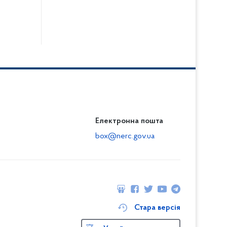
Електронна пошта
box@nerc.gov.ua
Стара версія