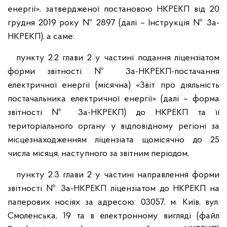
енергії», затвердженої постановою НКРЕКП від 20
грудня 2019 року № 2897 (далі – Інструкція № 3а-
НКРЕКП), а саме:
пункту 2.2 глави 2 у частині подання ліцензіатом
форми звітності № 3а-НКРЕКП-постачання
електричної енергії (місячна) «Звіт про діяльність
постачальника електричної енергії» (далі – форма
звітності № 3а-НКРЕКП) до НКРЕКП та її
територіального органу у відповідному регіоні за
місцезнаходженням ліцензіата щомісячно до 25
числа місяця, наступного за звітним періодом,
пункту 2.3 глави 2 у частині направлення форми
звітності № 3а-НКРЕКП ліцензіатом до НКРЕКП на
паперових носіях за адресою: 03057, м. Київ, вул.
Смоленська, 19 та в електронному вигляді (файл