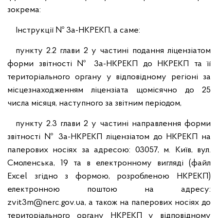
зокрема:
Інструкції № 3а-НКРЕКП, а саме:
пункту 2.2 глави 2 у частині подання ліцензіатом
форми звітності № 3а-НКРЕКП до НКРЕКП та її
територіального органу у відповідному регіоні за
місцезнаходженням ліцензіата щомісячно до 25
числа місяця, наступного за звітним періодом,
пункту 2.3 глави 2 у частині направлення форми
звітності № 3а-НКРЕКП ліцензіатом до НКРЕКП на
паперових носіях за адресою: 03057, м. Київ, вул.
Смоленська, 19 та в електронному вигляді (файл
Excel згідно з формою, розробленою НКРЕКП)
електронною поштою на адресу:
zvit3m@nerc.gov.ua, а також на паперових носіях до
територіального органу НКРЕКП у відповідному