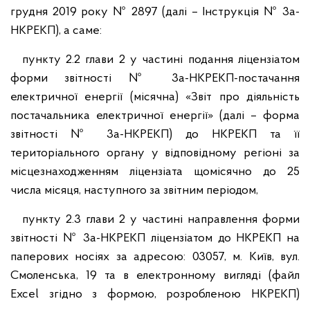
грудня 2019 року № 2897 (далі – Інструкція № 3а-
НКРЕКП), а саме:
пункту 2.2 глави 2 у частині подання ліцензіатом
форми звітності № 3а-НКРЕКП-постачання
електричної енергії (місячна) «Звіт про діяльність
постачальника електричної енергії» (далі – форма
звітності № 3а-НКРЕКП) до НКРЕКП та її
територіального органу у відповідному регіоні за
місцезнаходженням ліцензіата щомісячно до 25
числа місяця, наступного за звітним періодом,
пункту 2.3 глави 2 у частині направлення форми
звітності № 3а-НКРЕКП ліцензіатом до НКРЕКП на
паперових носіях за адресою: 03057, м. Київ, вул.
Смоленська, 19 та в електронному вигляді (файл
Excel згідно з формою, розробленою НКРЕКП)