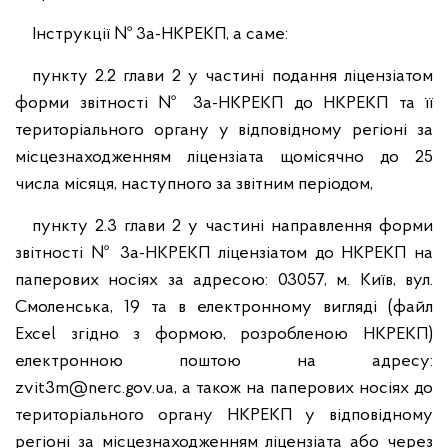
Інструкції № 3а-НКРЕКП, а саме:
пункту 2.2 глави 2 у частині подання ліцензіатом
форми звітності № 3а-НКРЕКП до НКРЕКП та її
територіального органу у відповідному регіоні за
місцезнаходженням ліцензіата щомісячно до 25
числа місяця, наступного за звітним періодом,
пункту 2.3 глави 2 у частині направлення форми
звітності № 3а-НКРЕКП ліцензіатом до НКРЕКП на
паперових носіях за адресою: 03057, м. Київ, вул.
Смоленська, 19 та в електронному вигляді (файл
Excel згідно з формою, розробленою НКРЕКП)
електронною поштою на адресу:
zvit3m@nerc.gov.ua, а також на паперових носіях до
територіального органу НКРЕКП у відповідному
регіоні за місцезнаходженням ліцензіата або через