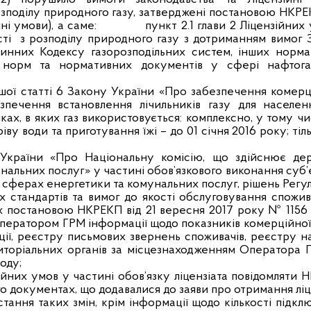
озподілу природного газу, затверджені постановою НКР
ні умови), а саме:
пункт 2.1 глави 2 Ліцензійних 
ості з розподілу природного газу з дотриманням вимог 
инних Кодексу газорозподільних систем, інших норма
х норм та нормативних документів у сфері нафтога
шої статті 6 Закону України «Про забезпечення комерц
зпечення встановлення лічильників газу для населен
х, в яких газ використовується: комплексно, у тому чи
ріву води та приготування їжі – до 01 січня 2016 року; тіл
у України «Про Національну комісію, що здійснює де
альних послуг» у частині обов’язкового виконання суб
 сферах енергетики та комунальних послуг, рішень Регул
них стандартів та вимог до якості обслуговування спожив
х постановою НКРЕКП від 21 вересня 2017 року № 1156 (
Оператором ГРМ інформації щодо показників комерційної
ції, реєстру письмових звернень споживачів, реєстру н
риторіальних органів за місцезнаходженням Оператора 
іоду;
зійних умов у частині обов’язку ліцензіата повідомляти
ого документах, що додавалися до заяви про отримання ліце
стання таких змін, крім інформації щодо кількості підк