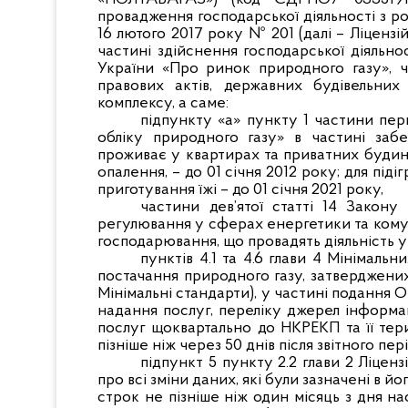
провадження господарської діяльності з р
16 лютого 2017 року № 201 (далі – Ліцензій
частині здійснення господарської діяльн
України «Про ринок природного газу», ч
правових актів, державних будівельни
комплексу, а саме:
підпункту «а» пункту 1 частини пер
обліку природного газу» в частині забе
проживає у квартирах та приватних будинка
опалення, – до 01 січня 2012 року; для підіг
приготування їжі – до 01 січня 2021 року,
частини дев’ятої статті 14 Закон
регулювання у сферах енергетики та комун
господарювання, що провадять діяльність у
пунктів 4.1 та 4.6 глави 4 Мінімаль
постачання природного газу, затверджени
Мінімальні стандарти), у частині подання 
надання послуг, переліку джерел інформа
послуг щоквартально до НКРЕКП та її те
пізніше ніж через 50 днів після звітного пер
підпункт 5 пункту 2.2 глави 2 Ліцен
про всі зміни даних, які були зазначені в й
строк не пізніше ніж один місяць з дня на