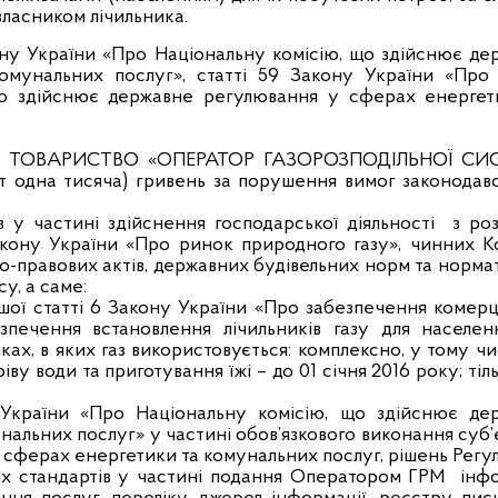
 власником лічильника.
акону України «Про Національну комісію, що здійснює д
омунальних послуг», статті 59 Закону України «Про
 що здійснює державне регулювання у сферах енергет
РНЕ ТОВАРИСТВО «ОПЕРАТОР ГАЗОРОЗПОДІЛЬНОЇ СИ
т одна тисяча) гривень за порушення вимог законодавс
в у частині здійснення господарської діяльності з роз
кону України «Про ринок природного газу», чинних К
о-правових актів, державних будівельних норм та норм
у, а саме:
шої статті 6 Закону України «Про забезпечення комерц
зпечення встановлення лічильників газу для населен
х, в яких газ використовується: комплексно, у тому чи
ріву води та приготування їжі – до 01 січня 2016 року; тіл
у України «Про Національну комісію, що здійснює де
альних послуг» у частині обов’язкового виконання суб
 сферах енергетики та комунальних послуг, рішень Регул
ьних стандартів у частині подання Оператором ГРМ інфо