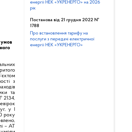
енергії НЕК «УКРЕНЕРГО» на 2026
рік
Постанова від 21 грудня 2022 №
1788
Про встановлення тарифу на
послуги з передачі електричної
 умов
енергії НЕК «УКРЕНЕРГО»
вного
альних
ритого
’єктом
ості з
аходів
ики та
№ 2134,
евірок
г, у І
20 року
овлено,
і – АТ
 умови