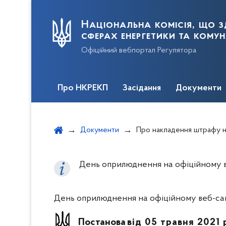
Національна комісія, що з
сферах енергетики та кому
Офіційний вебпортал Регулятора
Про НКРЕКП
Засідання
Документи
Документи
Про накладення штрафу на АТ «ПОЛТАВАГАЗ» за порушення вимог законодавства та Ліцензійних умов провадження господарської 
День оприлюднення на офіційному ве
День оприлюднення на офіційному веб-сайт
Постанова
від 05 травня 2021 