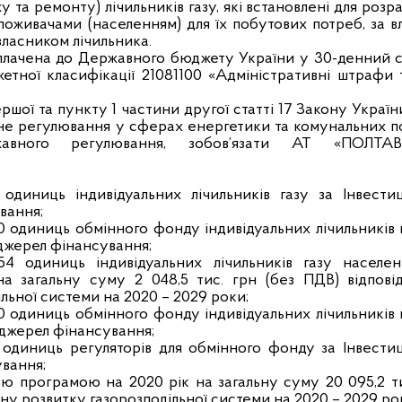
 та ремонту) лічильників газу, які встановлені для розр
оживачами (населенням) для їх побутових потреб, за в
 власником лічильника.
плачена до Державного бюджету України у 30-денний с
етної класифікації 21081100 «Адміністративні штрафи т
ершої та пункту 1 частини другої статті 17 Закону Украї
не регулювання у сферах енергетики та комунальних по
авного регулювання, зобов’язати АТ «ПОЛТАВ
 одиниць індивідуальних лічильників газу за Інвести
вання;
0 одиниць обмінного фонду індивідуальних лічильників 
джерел фінансування;
54 одиниць індивідуальних лічильників газу населе
а загальну суму 2 048,5 тис. грн (без ПДВ) відпові
льної системи на 2020 – 2029 роки;
0 одиниць обмінного фонду індивідуальних лічильників 
 джерел фінансування;
 одиниць регуляторів для обмінного фонду за Інвести
вання;
ою програмою на 2020 рік на загальну суму 20 095,2 ти
ну розвитку газорозподільної системи на 2020 – 2029 ро