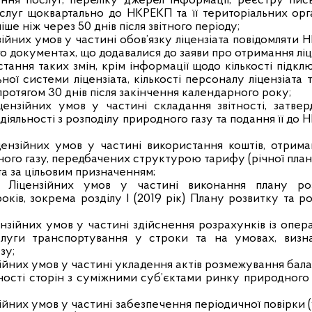
ання послуг, переліку джерел інформації, реєстру пис
слуг щоквартально до НКРЕКП та її територіальних орга
е ніж через 50 днів після звітного періоду;
нзійних умов у частині обов’язку ліцензіата повідомляти
ого документах, що додавалися до заяви про отримання ліце
стання таких змін, крім інформації щодо кількості підк
ьної системи ліцензіата, кількості персоналу ліцензіата 
протягом 30 днів після закінчення календарного року;
цензійних умов у частині складання звітності, затвер
яльності з розподілу природного газу та подання її до
цензійних умов у частині використання коштів, отрима
ого газу, передбачених структурою тарифу (річної пла
та за цільовим призначенням;
2 Ліцензійних умов у частині виконання плану ро
оків, зокрема розділу I (2019 рік) Плану розвитку та ро
ензійних умов у частині здійснення розрахунків із опе
слуги транспортування у строки та на умовах, визн
зу;
нзійних умов у частині укладення актів розмежування бал
ності сторін з суміжними суб’єктами ринку природного 
зійних умов у частині забезпечення періодичної повірки 