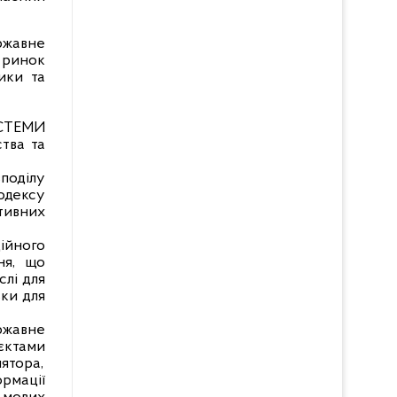
ержавне
 ринок
ики та
СТЕМИ
тва та
поділу
одексу
ативних
ійного
ня, що
слі для
ьки для
ржавне
’єктами
ятора,
рмації