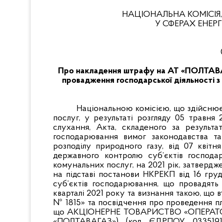
НАЦІОНАЛЬНА КОМІСІЯ
У СФЕРАХ ЕНЕ
Про накладення штрафу на АТ «ПОЛТАВАГ
провадження господарської діяльності з
Національною комісією, що здійсню
послуг, у результаті розгляду 05 травня
слухання, Акта, складеного за результ
господарювання вимог законодавства та
розподілу природного газу, від 07 квіт
державного контролю суб’єктів господа
комунальних послуг, на 2021 рік, затверд
на підставі постанови НКРЕКП від 16 гр
суб’єктів господарювання, що провадять
кварталі 2021 року та визнання такою, що 
№ 1815» та посвідчення про проведення пл
що АКЦІОНЕРНЕ ТОВАРИСТВО «ОПЕРАТО
«ПОЛТАВАГАЗ») (код ЄДРПОУ 03351912