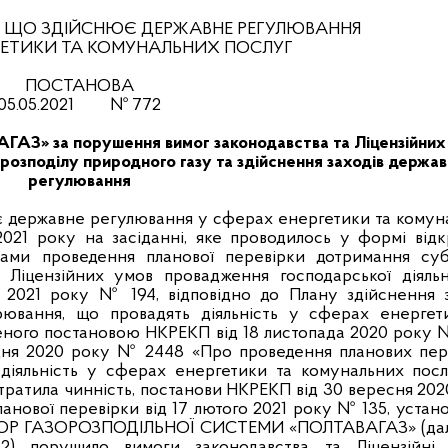
, ЩО ЗДІЙСНЮЄ ДЕРЖАВНЕ РЕГУЛЮВАННЯ
РГЕТИКИ ТА КОМУНАЛЬНИХ ПОСЛУГ
ПОСТАНОВА
05.05.2021 № 772
АЗ» за порушення вимог законодавства та Ліцензійних
 розподілу природного газу та здійснення заходів держа
регулювання
є державне регулювання у сферах енергетики та комун
 2021 року на засіданні, яке проводилось у формі відк
атами проведення планової перевірки дотримання суб
 Ліцензійних умов провадження господарської діяльн
ня 2021 року № 194, відповідно до Плану здійснення з
рювання, що провадять діяльність у сферах енергет
женого постановою НКРЕКП від 18 листопада 2020 року 
удня 2020 року № 2448 «Про проведення планових пер
 діяльність у сферах енергетики та комунальних послу
втратила чинність, постанови НКРЕКП від 30 вересня 20
анової перевірки від 17 лютого 2021 року № 135, устан
Р ГАЗОРОЗПОДІЛЬНОЇ СИСТЕМИ «ПОЛТАВАГАЗ» (дал
) порушило вимоги законодавства та Ліцензійні