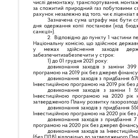
числі демонтажу, транспортування, монтажу
за спожитий природний газ побутовими сп
рахунок незалежно від того, чи є ліцензіат
Зазначена сума штрафу має бути с
дня одержання копії постанови (код бюдж
санкції»).
2. Відповідно до пункту 1 частини п
Національну комісію, що здійснює держав
у межах здійснення заходів держ
забезпечитизабезпечити у строк:
1) до 01 грудня 2021 року:
довиконання заходів з заміни 399
програмою на 2019 рік без джерел фінансу
довиконання заходів з придбання 67
Інвестиційною програмою на 2019 рік без 
довиконання заходів з заміни 1 5
Інвестиційною програмою на 2020 рік н
затвердженого Плану розвитку газорозподі
довиконання заходів з придбання 55
Інвестиційною програмою на 2020 рік без
довиконання заходів з придбання 7
програмою на 2020 рік без джерел фінансу
довиконання заходів за Інвестиційн
(без ПДВ) відповідно до затвердженого Пла