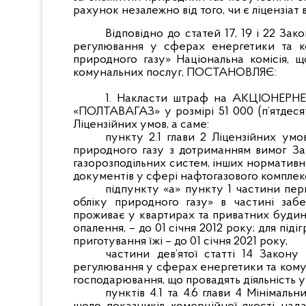
рахунок незалежно від того, чи є ліцензіат
Відповідно до статей 17, 19 і 22 З
регулювання у сферах енергетики та к
природного газу» Національна комісія,
комунальних послуг, ПОСТАНОВЛЯЄ:
1. Накласти штраф на АКЦІОНЕ
«ПОЛТАВАГАЗ» у розмірі 51 000 (п’ятдеся
Ліцензійних умов, а саме:
пункту 2.1 глави 2 Ліцензійних умо
природного газу з дотриманням вимог За
газорозподільних систем, інших нормативн
документів у сфері нафтогазового комплекс
підпункту «а» пункту 1 частини пер
обліку природного газу» в частині забе
проживає у квартирах та приватних будинка
опалення, – до 01 січня 2012 року; для підіг
приготування їжі – до 01 січня 2021 року,
частини дев’ятої статті 14 Закон
регулювання у сферах енергетики та комун
господарювання, що провадять діяльність у
пунктів 4.1 та 4.6 глави 4 Мінімал