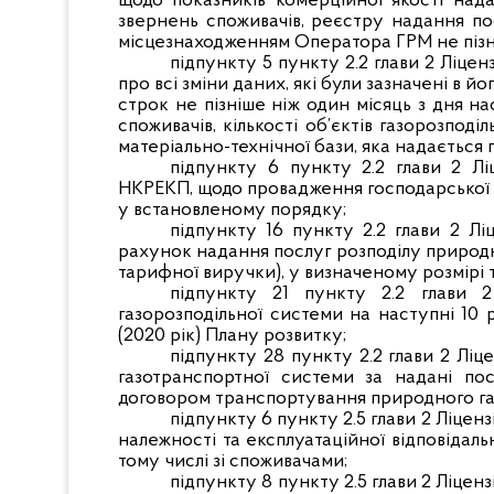
щодо показників комерційної якості над
звернень споживачів, реєстру надання по
місцезнаходженням Оператора ГРМ не пізніш
підпункту 5 пункту 2.2 глави 2 Ліце
про всі зміни даних, які були зазначені в й
строк не пізніше ніж один місяць з дня на
споживачів, кількості об’єктів газорозподіл
матеріально-технічної бази, яка надається 
підпункту 6 пункту 2.2 глави 2 Лі
НКРЕКП, щодо провадження господарської ді
у встановленому порядку;
підпункту 16 пункту 2.2 глави 2 Лі
рахунок надання послуг розподілу природн
тарифної виручки), у визначеному розмірі 
підпункту 21 пункту 2.2 глави 
газорозподільної системи на наступні 10 р
(2020 рік) Плану розвитку;
підпункту 28 пункту 2.2 глави 2 Ліц
газотранспортної системи за надані по
договором транспортування природного га
підпункту 6 пункту 2.5 глави 2 Ліце
належності та експлуатаційної відповідаль
тому числі зі споживачами;
підпункту 8 пункту 2.5 глави 2 Ліцен