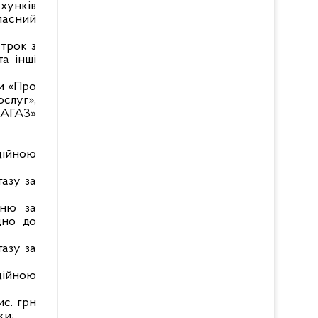
ахунків
ласний
трок з
а інші
ни «Про
слуг»,
АГАЗ»
ційною
газу за
нню за
дно до
газу за
ційною
с. грн
ки;