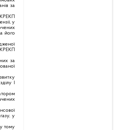
ьмових
нів за
 НКРЕКП
нзії, у
лючених
та його
дженої
 НКРЕКП
них за
нованої
звитку
зділу I
ратором
ачених
ансової
газу, у
(у тому