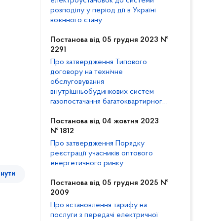
електроустановок до системи
розподілу у період дії в Україні
воєнного стану
Постанова від 05 грудня 2023 №
2291
Про затвердження Типового
договору на технічне
обслуговування
внутрішньобудинкових систем
газопостачання багатоквартирного
будинку та внесення змін до
Кодексу газорозподільних систем
Постанова від 04 жовтня 2023
№ 1812
Про затвердження Порядку
реєстрації учасників оптового
енергетичного ринку
тнути
Постанова від 05 грудня 2025 №
2009
Про встановлення тарифу на
послуги з передачі електричної