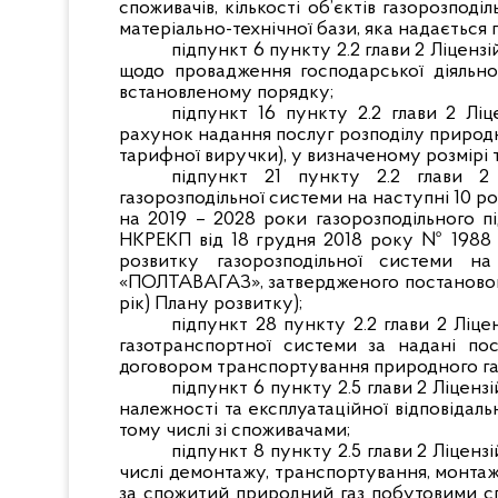
споживачів, кількості об’єктів газорозподіл
матеріально-технічної бази, яка надається 
підпункт 6 пункту 2.2 глави 2 Ліценз
щодо провадження господарської діяльно
встановленому порядку;
підпункт 16 пункту 2.2 глави 2 Лі
рахунок надання послуг розподілу природн
тарифної виручки), у визначеному розмірі 
підпункт 21 пункту 2.2 глави 2
газорозподільної системи на наступні 10 ро
на 2019 – 2028 роки газорозподільного
НКРЕКП від 18 грудня 2018 року № 1988 (да
розвитку газорозподільної системи н
«ПОЛТАВАГАЗ», затвердженого постановою Н
рік) Плану розвитку);
підпункт 28 пункту 2.2 глави 2 Ліц
газотранспортної системи за надані по
договором транспортування природного га
підпункт 6 пункту 2.5 глави 2 Ліцен
належності та експлуатаційної відповідаль
тому числі зі споживачами;
підпункт 8 пункту 2.5 глави 2 Ліцен
числі демонтажу, транспортування, монтажу
за спожитий природний газ побутовими сп