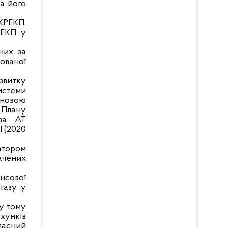
та його
НКРЕКП,
РЕКП у
них за
нованої
звитку
системи
ановою
І Плану
тва АТ
I (2020
ратором
ачених
ансової
газу, у
(у тому
ахунків
ласний