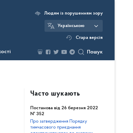
Людям із порушенням зору
Українською
Стара версія
кості
Пошук
Часто шукають
Постанова від 26 березня 2022
№ 352
Про затвердження Порядку
тимчасового приєднання