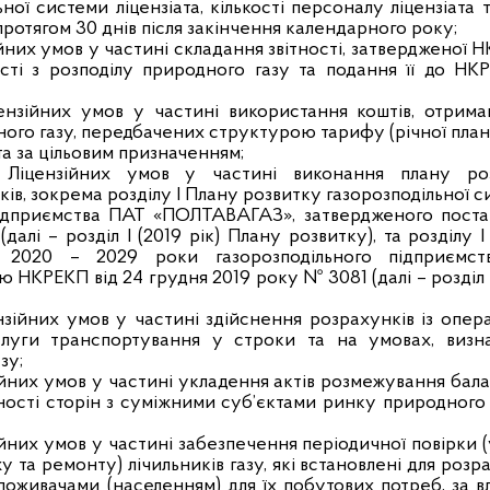
ьної системи ліцензіата, кількості персоналу ліцензіата 
протягом 30 днів після закінчення календарного року;
ійних умов у частині складання звітності, затвердженої 
сті з розподілу природного газу та подання її до НК
цензійних умов у частині використання коштів, отрима
ого газу, передбачених структурою тарифу (річної пла
та за цільовим призначенням;
 Ліцензійних умов у частині виконання плану ро
ків, зокрема розділу І Плану розвитку газорозподільної 
 підприємства ПАТ «ПОЛТАВАГАЗ», затвердженого пост
лі – розділ I (2019 рік) Плану розвитку), та розділу 
а 2020 – 2029 роки газорозподільного підприємс
КРЕКП від 24 грудня 2019 року № 3081 (далі – розділ 
ензійних умов у частині здійснення розрахунків із опе
слуги транспортування у строки та на умовах, визн
зу;
зійних умов у частині укладення актів розмежування бал
ності сторін з суміжними суб’єктами ринку природного 
зійних умов у частині забезпечення періодичної повірки 
 та ремонту) лічильників газу, які встановлені для розр
оживачами (населенням) для їх побутових потреб, за в