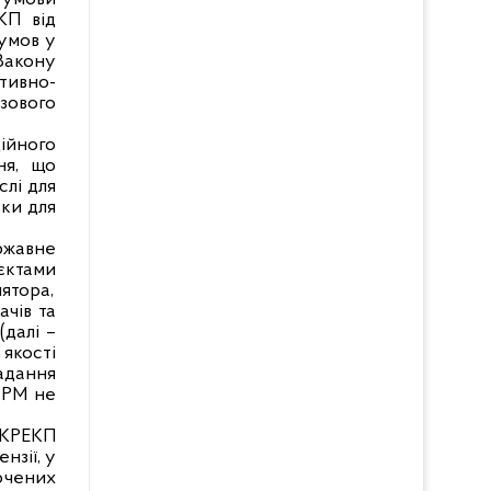
ЕКП від
умов у
Закону
тивно-
зового
ійного
ня, що
слі для
ьки для
ржавне
’єктами
ятора,
ачів та
далі –
 якості
адання
ГРМ не
 НКРЕКП
нзії, у
лючених