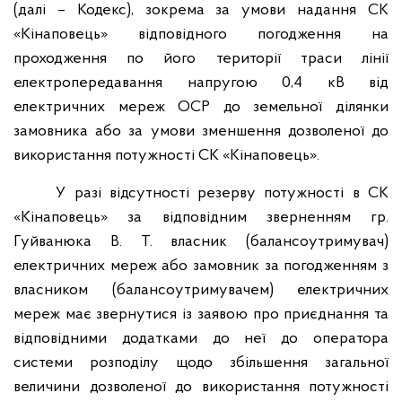
(далі – Кодекс), зокрема за умови надання СК
«Кінаповець» відповідного погодження на
проходження по його території траси лінії
електропередавання напругою 0,4 кВ від
електричних мереж ОСР до земельної ділянки
замовника або за умови зменшення дозволеної до
використання потужності СК «Кінаповець».
У разі відсутності резерву потужності в СК
«Кінаповець» за відповідним зверненням гр.
Гуйванюка В. Т. власник (балансоутримувач)
електричних мереж або замовник за погодженням з
власником (балансоутримувачем) електричних
мереж має звернутися із заявою про приєднання та
відповідними додатками до неї до оператора
системи розподілу щодо збільшення загальної
величини дозволеної до використання потужності