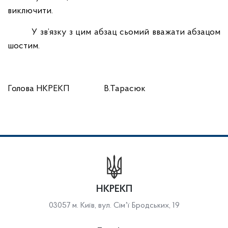
виключити.
У зв’язку з цим абзац сьомий вважати абзацом
шостим.
Голова НКРЕКП
В.Тарасюк
НКРЕКП
03057 м. Київ, вул. Сімʼї Бродських, 19