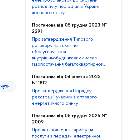
електроустановок до системи
розподілу у період дії в Україні
воєнного стану
Постанова від 05 грудня 2023 №
2291
Про затвердження Типового
договору на технічне
обслуговування
внутрішньобудинкових систем
газопостачання багатоквартирного
будинку та внесення змін до
Кодексу газорозподільних систем
Постанова від 04 жовтня 2023
№ 1812
тнути
Про затвердження Порядку
реєстрації учасників оптового
енергетичного ринку
Постанова від 05 грудня 2025 №
2009
Про встановлення тарифу на
послуги з передачі електричної