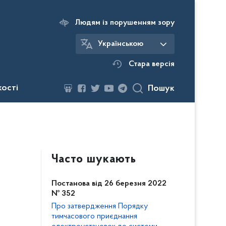
Людям із порушенням зору
Українською
Стара версія
кості
Пошук
Часто шукають
Постанова від 26 березня 2022
№ 352
Про затвердження Порядку
тимчасового приєднання