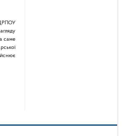
ДРПОУ
нагляду
а саме
арської
дійснює