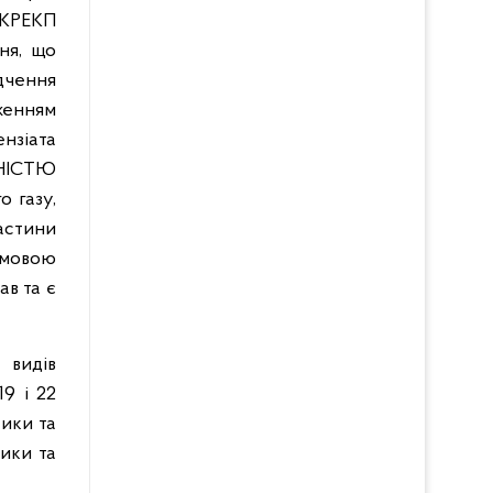
НКРЕКП
ня, що
ідчення
дженням
ензіата
НІСТЮ
 газу,
астини
ідмовою
ав та є
 видів
19 і 22
ики та
ики та