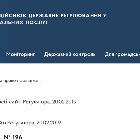
дійснює державне регулювання у
нальних послуг
Моніторинг
Державний контроль
Для громадсь
остачання природного газу, виданої ТОВ "АЙРОН ГОЛД"
б-сайті Регулятора: 20.02.2019
і Регулятора: 20.02.2019
р. № 196