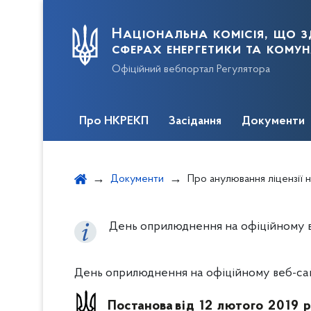
Національна комісія, що з
сферах енергетики та кому
Офіційний вебпортал Регулятора
Про НКРЕКП
Засідання
Документи
Документи
Про анулювання ліцензії на право провадження господарської діяльності з п
День оприлюднення на офіційному ве
День оприлюднення на офіційному веб-сайт
Постанова
від 12 лютого 2019 