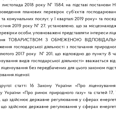
листопада 2018 року № 1584, на підставі постанови 
оведення планових перевірок суб’єктів господарюван
та комунальних послуг, у І кварталі 2019 року» та посв
 січня 2019 року № 27, установлено, що за місцезнахо
перевірки особи, уповноважені представляти інтереси ліц
имання ТОВАРИСТВОМ З ОБМЕЖЕНОЮ ВІДПОВІДАЛЬ
ння господарської діяльності з постачання природного
лютого 2017 року № 201, що відповідно до пункту 8 ч
нзування видів господарської діяльності» вважається в
 ліцензування без передбачених для цього законом підст
вання ліцензії.
ругої статті 16 Закону України «Про ліцензування
ну України «Про ринок природного газу» та статей 17, 
ю, що здійснює державне регулювання у сферах енергет
я, що здійснює державне регулювання у сферах енергет