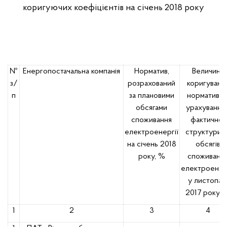
коригуючих коефіцієнтів на січень 2018 року
№
Енергопостачальна компанія
Норматив,
Величина
з/
розрахований
коригуванн
п
за плановими
нормативу 
обсягами
урахування
споживання
фактичної
електроенергії
структури т
на січень 2018
обсягів
року, %
споживанн
електроенерг
у листопад
2017 року, 
1
2
3
4