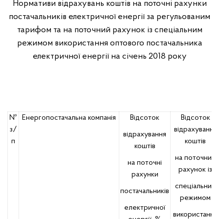
Нормативи відрахувань коштів на поточні рахунки
постачальників електричної енергії за регульованим
тарифом та на поточний рахунок із спеціальним
режимом використання оптового постачальника
електричної енергії на січень 2018 року
№
Енергопостачальна компанія
Відсоток
Відсоток
з/
відрахування
відрахування
п
коштів
коштів
на поточний
на поточні
рахунок із
рахунки
спеціальним
постачальників
режимом
електричної
використання