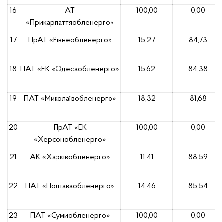
16
АТ
100,00
0,00
«Прикарпаттяобленерго»
17
ПрАТ «Рівнеобленерго»
15,27
84,73
18
ПАТ «ЕК «Одесаобленерго»
15,62
84,38
19
ПАТ «Миколаївобленерго»
18,32
81,68
20
ПрАТ «ЕК
100,00
0,00
«Херсонобленерго»
21
АК «Харківобленерго»
11,41
88,59
22
ПАТ «Полтаваобленерго»
14,46
85,54
23
ПАТ «Сумиобленерго»
100,00
0,00