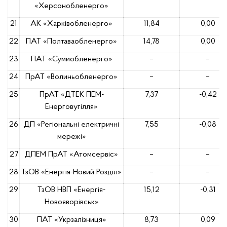
«Херсонобленерго»
21
АК «Харківобленерго»
11,84
0,00
22
ПАТ «Полтаваобленерго»
14,78
0,00
23
ПАТ «Сумиобленерго»
–
–
24
ПрАТ «Волиньобленерго»
–
–
25
ПрАТ «ДТЕК ПЕМ-
7,37
-0,42
Енерговугілля»
26
ДП «Регіональні електричні
7,55
-0,08
мережі»
27
ДПЕМ ПрАТ «Атомсервiс»
–
–
28
ТзОВ «Енергія-Новий Розділ»
–
–
29
ТзОВ НВП «Енергія-
15,12
-0,31
Новояворівськ»
30
ПАТ «Укрзалізниця»
8,73
0,09