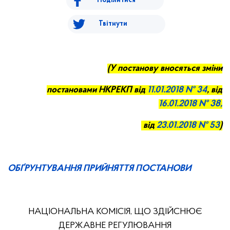
Поділитися
Твітнути
(У постанову вносяться зміни
постановами НКРЕКП від
11.01
.
2018
№
34
, від
16.01.2018 № 38,
від
23.01.2018 № 53
)
ОБҐРУНТУВАННЯ ПРИЙНЯТТЯ ПОСТАНОВИ
НАЦІОНАЛЬНА КОМІСІЯ, ЩО ЗДІЙСНЮЄ
ДЕРЖАВНЕ РЕГУЛЮВАННЯ