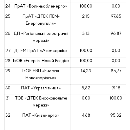
24
ПрАТ «Волиньобленерго»
100,00
0,00
25
ПрАТ «ДТЕК ПЕМ-
2,15
97,85
Енерговугілля»
26
ДП «Регіональні електричні
3,13
96,87
мережі»
27
ДПЕМ ПрАТ «Атомсервiс»
100,00
0,00
28
ТзОВ «Енергія-Новий Розділ»
100,00
0,00
29
ТзОВ НВП «Енергія-
14,23
85,77
Новояворівськ»
30
ПАТ «Укрзалізниця»
8,82
91,18
31
ТОВ «ДТЕК Високовольтні
0,00
100,00
мережі»
32
ПАТ «Київенерго»
4,68
95,32