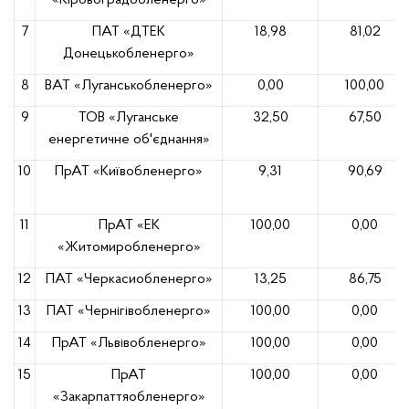
«Кіровоградобленерго»
7
ПАТ «ДТЕК
18,98
81,02
Донецькобленерго»
8
ВАТ «Луганськобленерго»
0,00
100,00
9
ТОВ «Луганське
32,50
67,50
енергетичне об'єднання»
10
ПрАТ «Київобленерго»
9,31
90,69
11
ПрАТ «ЕК
100,00
0,00
«Житомиробленерго»
12
ПАТ «Черкасиобленерго»
13,25
86,75
13
ПАТ «Чернігівобленерго»
100,00
0,00
14
ПрАТ «Львівобленерго»
100,00
0,00
15
ПрАТ
100,00
0,00
«Закарпаттяобленерго»