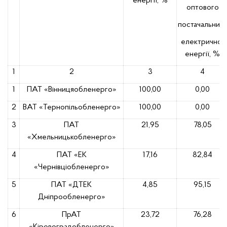
енергії, %
оптового
постачальника
електричної
енергії, %
1
2
3
4
1
ПАТ «Вінницяобленерго»
100,00
0,00
2
ВАТ «Тернопільобленерго»
100,00
0,00
3
ПАТ
21,95
78,05
«Хмельницькобленерго»
4
ПАТ «ЕК
17,16
82,84
«Чернівціобленерго»
5
ПАТ «ДТЕК
4,85
95,15
Дніпрообленерго»
6
ПрАТ
23,72
76,28