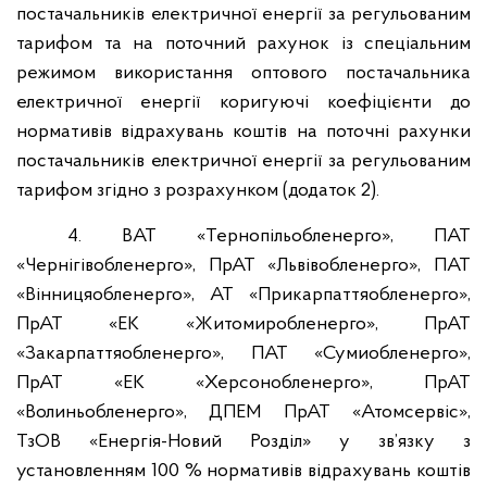
постачальників електричної енергії за регульованим
тарифом та на поточний рахунок із спеціальним
режимом використання оптового постачальника
електричної енергії коригуючі коефіцієнти до
нормативів відрахувань коштів на поточні рахунки
постачальників електричної енергії за регульованим
тарифом згідно з розрахунком (додаток 2).
4. ВАТ «Тернопільобленерго», ПАТ
«Чернігівобленерго», ПрАТ «Львівобленерго», ПАТ
«Вінницяобленерго», АТ «Прикарпаттяобленерго»,
ПрАТ «ЕК «Житомиробленерго», ПрАТ
«Закарпаттяобленерго», ПАТ «Сумиобленерго»,
ПрАТ «ЕК «Херсонобленерго», ПрАТ
«Волиньобленерго», ДПЕМ ПрАТ «Атомсервiс»,
ТзОВ «Енергія-Новий Розділ» у зв’язку з
установленням 100 % нормативів відрахувань коштів