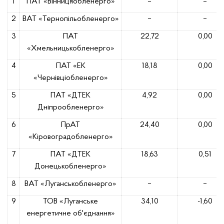
1
ПАТ «Вінницяобленерго»
–
–
2
ВАТ «Тернопільобленерго»
–
–
3
ПАТ
22,72
0,00
«Хмельницькобленерго»
4
ПАТ «ЕК
18,18
0,00
«Чернівціобленерго»
5
ПАТ «ДТЕК
4,92
0,00
Дніпрообленерго»
6
ПрАТ
24,40
0,00
«Кіровоградобленерго»
7
ПАТ «ДТЕК
18,63
0,51
Донецькобленерго»
8
ВАТ «Луганськобленерго»
–
–
9
ТОВ «Луганське
34,10
-1,60
енергетичне об'єднання»