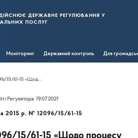
дійснює державне регулювання у
нальних послуг
Моніторинг
Державний контроль
Для громадсь
иробниками або постачальниками електричної енергії та споживачами»
 Регулятора: 19.07.2021
а 2015 р. № 12096/15/61-15
2096/15/61-15 «Щодо процесу