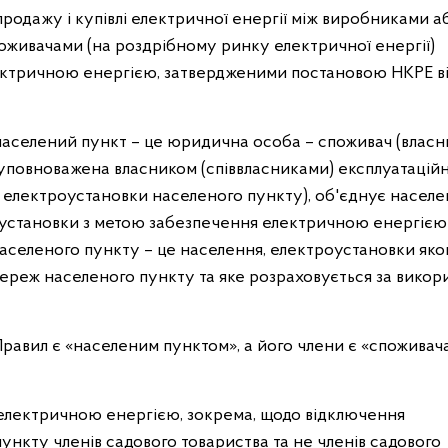
продажу і купівлі електричної енергії між виробниками а
поживачами (на роздрібному ринку електричної енергії)
ктричною енергією, затвердженими постановою НКРЕ в
 населений пункт – це юридична особа – споживач (власн
уповноважена власником (співвласниками) експлуатацій
ї є електроустановки населеного пункту), об'єднує населе
роустановки з метою забезпечення електричною енергією
населеного пункту – це населення, електроустановки яко
ереж населеного пункту та яке розраховується за викор
 Правил є «населеним пунктом», а його члени є «спожива
електричною енергією, зокрема, щодо відключення
ункту членів садового товариства та не членів садового