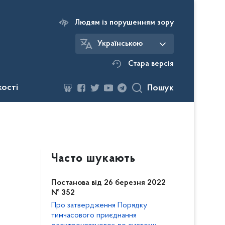
Людям із порушенням зору
Українською
Стара версія
кості
Пошук
Часто шукають
Постанова від 26 березня 2022
№ 352
Про затвердження Порядку
тимчасового приєднання