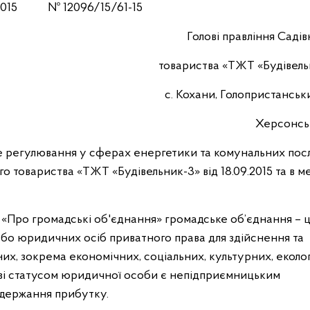
.2015 № 12096/15/61-15
Голові правління Саді
товариства «ТЖТ «Будівель
с. Кохани, Голопристанськи
Херсонськ
не регулювання у сферах енергетики та комунальних пос
го товариства «ТЖТ «Будівельник-3» від 18.09.2015 та в м
и «Про громадські об'єднання» громадське об’єднання – 
або юридичних осіб приватного права для здійснення та
них, зокрема економічних, соціальних, культурних, еколог
я зі статусом юридичної особи є непідприємницьким
одержання прибутку.