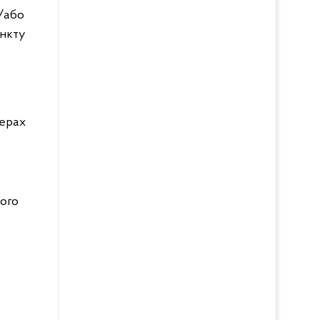
/або
ункту
ферах
ного