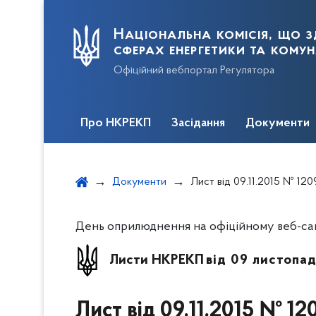
Національна комісія, що з
сферах енергетики та кому
Офіційний вебпортал Регулятора
Про НКРЕКП
Засідання
Документи
Документи
Лист від 09.11.2015 № 12096/15/61-15 «Щодо процесу продажу і купівлі електричної енергії між в
День оприлюднення на офіційному веб-сайті
Листи НКРЕКП
від 09 листопад
Лист від 09.11.2015 № 1