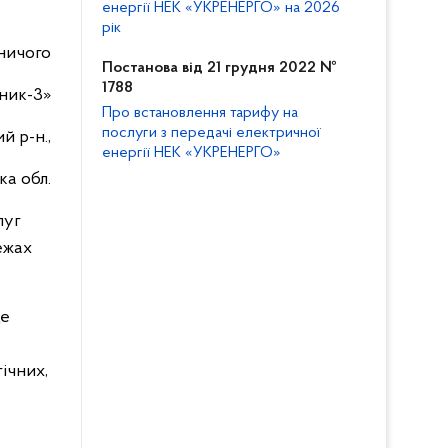
енергії НЕК «УКРЕНЕРГО» на 2026
рік
вничого
Постанова від 21 грудня 2022 №
1788
ник-3»
Про встановлення тарифу на
послуги з передачі електричної
й р-н.,
енергії НЕК «УКРЕНЕРГО»
а обл.
луг
ежах
це
ічних,