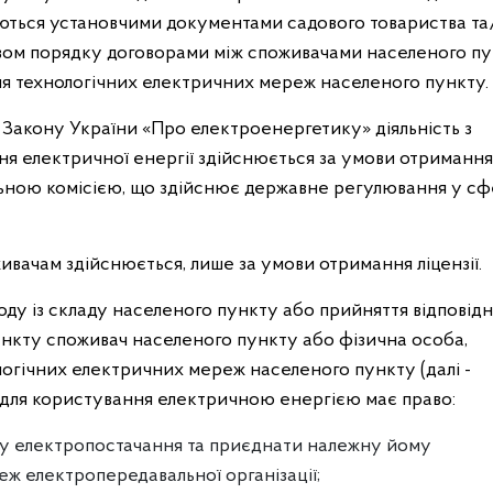
юються установчими документами садового товариства та
вом порядку договорами між споживачами населеного п
я технологічних електричних мереж населеного пункту.
3 Закону України «Про електроенергетику» діяльність з
ння електричної енергії здійснюється за умови отримання
нальною комісією, що здійснює державне регулювання у с
ивачам здійснюється, лише за умови отримання ліцензії.
ходу із складу населеного пункту або прийняття відповід
нкту споживач населеного пункту або фізична особа,
логічних електричних мереж населеного пункту (далі -
, для користування електричною енергією має право:
му електропостачання та приєднати належну йому
ж електропередавальної організації;