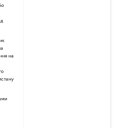
бо
ід
ик
на
ння на
го
истану
чами