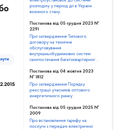
електроустановок до системи
розподілу у період дії в Україні
або
воєнного стану
Постанова від 05 грудня 2023 №
2291
Про затвердження Типового
договору на технічне
обслуговування
внутрішньобудинкових систем
тнути
газопостачання багатоквартирного
будинку та внесення змін до
Кодексу газорозподільних систем
Постанова від 04 жовтня 2023
№ 1812
12.2015
Про затвердження Порядку
реєстрації учасників оптового
енергетичного ринку
Постанова від 05 грудня 2025 №
2009
Про встановлення тарифу на
послуги з передачі електричної