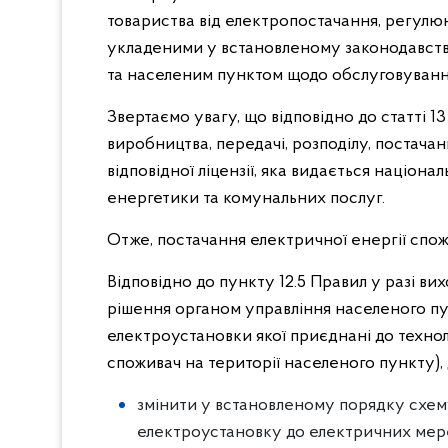
товариства від електропостачання, регул
укладеними у встановленому законодавст
та населеним пунктом щодо обслуговуванн
Звертаємо увагу, що відповідно до статті 1
виробництва, передачі, розподілу, постача
відповідної ліцензії, яка видається націо
енергетики та комунальних послуг.
Отже, постачання електричної енергії спож
Відповідно до пункту 12.5 Правил у разі ви
рішення органом управління населеного пу
електроустановки якої приєднані до техно
споживач на території населеного пункту)
змінити у встановленому порядку схе
електроустановку до електричних мере