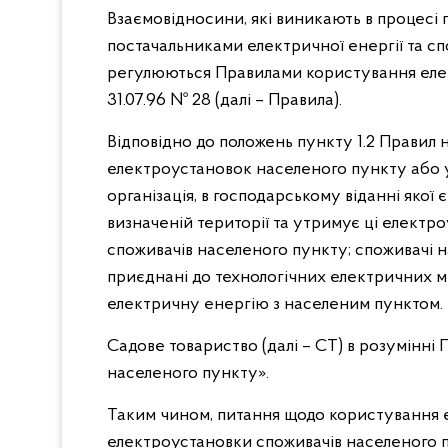
Взаємовідносини, які виникають в процесі 
постачальниками електричної енергії та с
регулюються Правилами користування еле
31.07.96 № 28 (далі – Правила).
Відповідно до положень пункту 1.2 Правил
електроустановок населеного пункту або 
організація, в господарському віданні яко
визначеній території та утримує ці елект
споживачів населеного пункту; споживачі 
приєднані до технологічних електричних м
електричну енергію з населеним пунктом.
Садове товариство (далі – СТ) в розумінні
населеного пункту».
Таким чином, питання щодо користування 
електроустановки споживачів населеного п