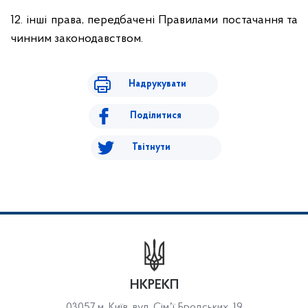
12. інші права, передбачені Правилами постачання та
чинним законодавством.
Надрукувати
Поділитися
Твітнути
НКРЕКП
03057 м. Київ, вул. Сімʼї Бродських, 19