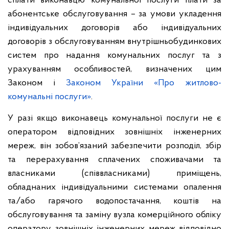
сплати виконавцю комунальної послуги плати за
абонентське обслуговування – за умови укладення
індивідуальних договорів або індивідуальних
договорів з обслуговуванням внутрішньобудинкових
систем про надання комунальних послуг та з
урахуванням особливостей, визначених цим
Законом і
Законом України «Про житлово-
комунальні послуги»
.
У разі якщо виконавець комунальної послуги не є
оператором відповідних зовнішніх інженерних
мереж, він зобов’язаний забезпечити розподіл, збір
та перерахування сплачених споживачами та
власниками (співвласниками) приміщень,
обладнаних індивідуальними системами опалення
та/або гарячого водопостачання, коштів на
обслуговування та заміну вузла комерційного обліку
оператору зовнішніх інженерних мереж відповідно