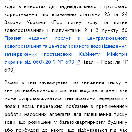
води в ємностях для індивідуального і групового
користування, що визначено статтями 23 та 24
Закону України «Про питну воду та питне
водопостачання» і підпунктами 2 і 3 пункту 50
Правил надання послуг з централізованого
водопостачання та централізованого водовідведення,
затверджених постановою Кабінету Міністрів
України від 05.07.2019 № 690
(далі – Правила №
690).
Разом з тим зауважуємо, що зниження тиску у
внутрішньобудинковій системі водопостачання, яке
може супроводжуватися тимчасовими перервами в
подачі води, переважно пов’язане з припиненням
роботи насосних агрегатів для підвищення тиску
води, що розміщені у багатоквартирному будинку
або прибудові до нього, що відбувається під час