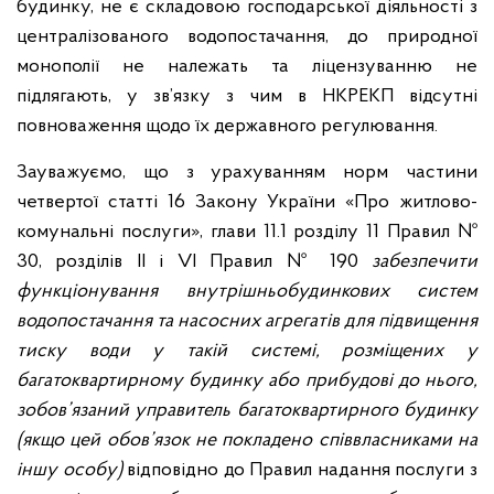
будинку, не є складовою господарської діяльності з
централізованого водопостачання, до природної
монополії не належать та ліцензуванню не
підлягають, у зв’язку з чим в НКРЕКП відсутні
повноваження щодо їх державного регулювання.
Зауважуємо, що з урахуванням норм частини
четвертої статті 16 Закону України «Про житлово-
комунальні послуги», глави 11.1 розділу 11 Правил №
30, розділів ІІ і VI Правил № 190
забезпечити
функціонування внутрішньобудинкових систем
водопостачання та насосних агрегатів для підвищення
тиску води у такій системі, розміщених у
багатоквартирному будинку або прибудові до нього,
зобов’язаний управитель багатоквартирного будинку
(якщо цей обов’язок не покладено співвласниками на
іншу особу)
відповідно до Правил надання послуги з