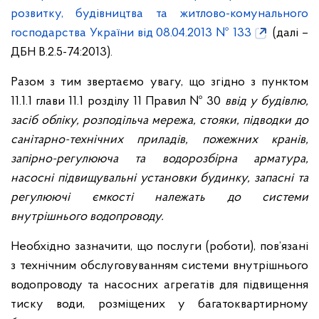
розвитку, будівництва та житлово-комунального
господарства України від 08.04.2013 № 133
(далі –
ДБН В.2.5-74:2013).
Разом з тим звертаємо увагу, що згідно з пунктом
11.1.1 глави 11.1 розділу 11 Правил № 30
ввід у будівлю,
засіб обліку, розподільча мережа, стояки, підводки до
санітарно-технічних приладів, пожежних кранів,
запірно-регулююча та водорозбірна арматура,
насосні підвищувальні установки будинку, запасні та
регулюючі ємкості належать до системи
внутрішнього водопроводу.
Необхідно зазначити, що послуги (роботи), пов’язані
з технічним обслуговуванням системи внутрішнього
водопроводу та насосних агрегатів для підвищення
тиску води, розміщених у багатоквартирному