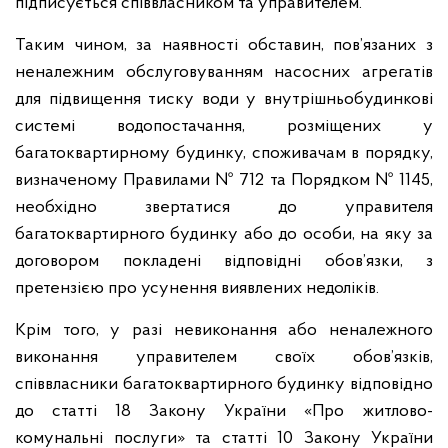
підписується співвласником та управителем.
Таким чином, за наявності обставин, пов’язаних з
неналежним обслуговуванням насосних агрегатів
для підвищення тиску води у внутрішньобудинкові
системі водопостачання, розміщених у
багатоквартирному будинку,
споживачам в порядку,
визначеному Правилами № 712 та Порядком № 1145,
необхідно звертатися до управителя
багатоквартирного будинку або до особи, на яку за
договором покладені відповідні обов’язки, з
претензією про усунення виявлених недоліків.
Крім того, у разі невиконання або неналежного
виконання управителем своїх обов’язків,
співвласники багатоквартирного будинку відповідно
до статті 18 Закону України «Про житлово-
комунальні послуги» та статті 10 Закону України