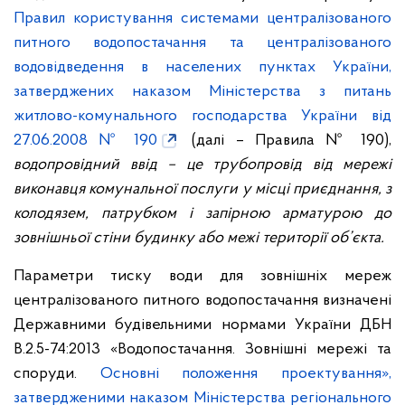
Правил користування системами централізованого
питного водопостачання та централізованого
водовідведення в населених пунктах України,
затверджених наказом Міністерства з питань
житлово-комунального господарства України від
27.06.2008 № 190
(далі – Правила № 190),
водопровідний ввід – це трубопровід від мережі
виконавця комунальної послуги у місці приєднання, з
колодязем, патрубком і запірною арматурою до
зовнішньої стіни будинку або межі території об’єкта.
Параметри тиску води для зовнішніх мереж
централізованого питного водопостачання визначені
Державними будівельними нормами України ДБН
В.2.5-74:2013 «Водопостачання. Зовнішні мережі та
споруди.
Основні положення проектування»,
затвердженими наказом Міністерства регіонального