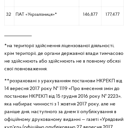
32
ПАТ «Укрзалізниця»*
146,877
177,477
____________
*на території здійснення ліцензованої діяльності,
крім території, де органи державної влади тимчасово
не здійснюють або здійснюють не в повному обсязі
свої повноваження.
**розраховані з урахуванням постанови НКРЕКП від
14 вересня 2017 року № 1119 «Про внесення змін до
постанови НКРЕКП від 15 грудня 2016 року № 2223»,
яка набирає чинності з 1 жовтня 2017 року, але не
раніше дня, наступного за днем її опублікування в
офіційному друкованому виданні — газеті «Урядовий
кур'єр» (офіційно опубліковано 27 вересня 2017