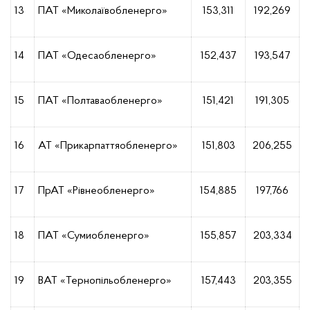
13
ПАТ «Миколаївобленерго»
153,311
192,269
14
ПАТ «Одесаобленерго»
152,437
193,547
15
ПАТ «Полтаваобленерго»
151,421
191,305
16
АТ «Прикарпаттяобленерго»
151,803
206,255
17
ПрАТ «Рівнеобленерго»
154,885
197,766
18
ПАТ «Сумиобленерго»
155,857
203,334
19
ВАТ «Тернопільобленерго»
157,443
203,355