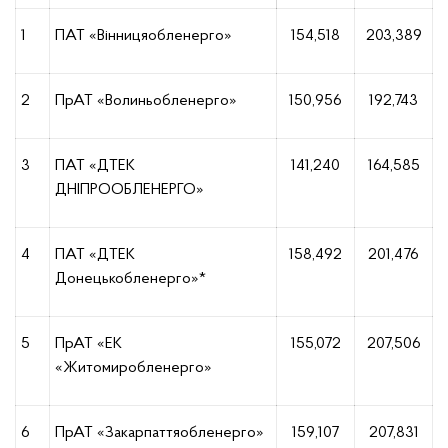
1
ПАТ «Вінницяобленерго»
154,518
203,389
2
ПрАТ «Волиньобленерго»
150,956
192,743
3
ПАТ «ДТЕК
141,240
164,585
ДНІПРООБЛЕНЕРГО»
4
ПАТ «ДТЕК
158,492
201,476
Донецькобленерго»*
5
ПрАТ «ЕК
155,072
207,506
«Житомиробленерго»
6
ПрАТ «Закарпаттяобленерго»
159,107
207,831