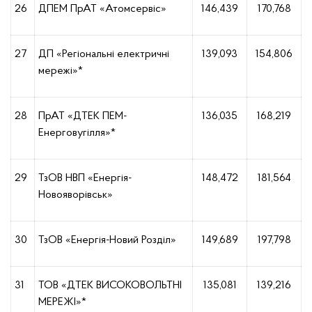
26
ДПЕМ ПрАТ «Атомсервіс»
146,439
170,768
27
ДП «Регіональні електричні
139,093
154,806
мережі»*
28
ПрАТ «ДТЕК ПЕМ-
136,035
168,219
Енерговугілля»*
29
ТзОВ НВП «Енергія-
148,472
181,564
Новояворівськ»
30
ТзОВ «Енергія-Новий Розділ»
149,689
197,798
31
ТОВ «ДТЕК ВИСОКОВОЛЬТНІ
135,081
139,216
МЕРЕЖІ»*