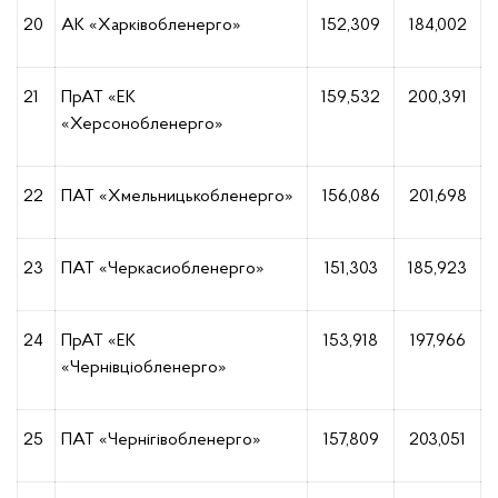
20
АК «Харківобленерго»
152,309
184,002
21
ПрАТ «ЕК
159,532
200,391
«Херсонобленерго»
22
ПАТ «Хмельницькобленерго»
156,086
201,698
23
ПАТ «Черкасиобленерго»
151,303
185,923
24
ПрАТ «ЕК
153,918
197,966
«Чернівціобленерго»
25
ПАТ «Чернігівобленерго»
157,809
203,051