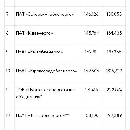
7
ПАТ «Запоріжжяобленерго»
146,126
180,053
8
ПАТ «Київенерго»
145,784
164,435
9
ПрАТ «Київобленерго»
152,811
187,355
10
ПрАТ «Кіровоградобленерго»
159,605
206,729
11
ТОВ «Луганське енергетичне
171,416
222,574
об’єднання»*
12
ПрАТ «Львівобленерго»**
153,100
192,389