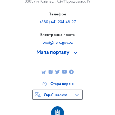
03057 м. Київ, вул. Сімʼї Бродських, 19
Телефон
+380 (44) 204-48-27
Електронна пошта
box@nerc.gov.ua
Мапа порталу
Стара версія
Українською