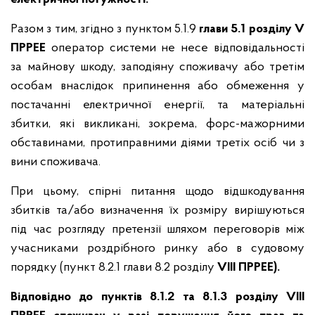
Разом з тим, згідно з пунктом 5.1.9
глави 5.1 розділу V
ПРРЕЕ
оператор системи не несе відповідальності
за майнову шкоду, заподіяну споживачу або третім
особам внаслідок припинення або обмеження у
постачанні електричної енергії, та матеріальні
збитки, які викликані, зокрема, форс-мажорними
обставинами, протиправними діями третіх осіб чи з
вини споживача.
При цьому, спірні питання щодо відшкодування
збитків та/або визначення їх розміру вирішуються
під час розгляду претензії шляхом переговорів між
учасниками роздрібного ринку або в судовому
порядку (пункт 8.2.1 глави 8.2 розділу
VІІІ ПРРЕЕ).
Відповідно до пунктів 8.1.2 та 8.1.3 розділу VIII