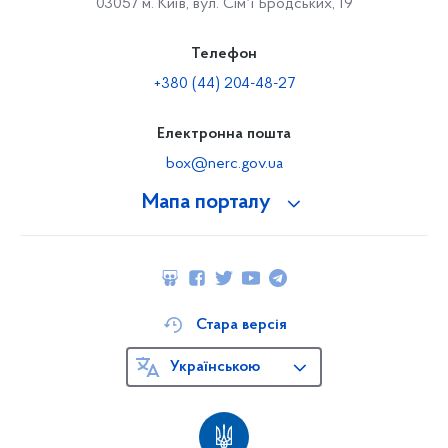
03057 м. Київ, вул. Сімʼї Бродських, 19
Телефон
+380 (44) 204-48-27
Електронна пошта
box@nerc.gov.ua
Мапа порталу
Стара версія
Українською