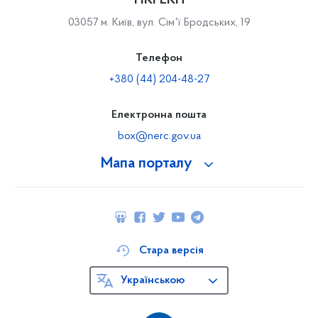
НКРЕКП
03057 м. Київ, вул. Сімʼї Бродських, 19
Телефон
+380 (44) 204-48-27
Електронна пошта
box@nerc.gov.ua
Мапа порталу
Стара версія
Українською