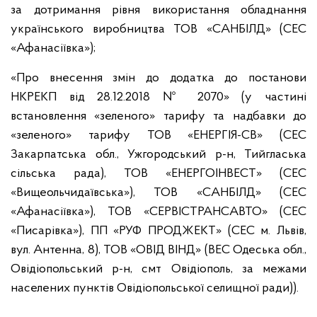
за дотримання рівня використання обладнання
українського виробництва ТОВ «САНБІЛД» (СЕС
«Афанасіївка»);
«Про внесення змін до додатка до постанови
НКРЕКП від 28.12.2018 № 2070» (у частині
встановлення «зеленого» тарифу та надбавки до
«зеленого» тарифу ТОВ «ЕНЕРГІЯ-СВ» (CЕС
Закарпатська обл., Ужгородський р-н, Тийгласька
сільська рада), ТОВ «ЕНЕРГОІНВЕСТ» (СЕС
«Вищеольчидаївська»), ТОВ «САНБІЛД» (СЕС
«Афанасіївка»), ТОВ «СЕРВІСТРАНСАВТО» (СЕС
«Писарівка»), ПП «РУФ ПРОДЖЕКТ» (CЕС м. Львів,
вул. Антенна, 8), ТОВ «ОВІД ВІНД» (ВЕС Одеська обл.,
Овідіопольський р-н, смт Овідіополь, за межами
населених пунктів Овідіопольської селищної ради)).