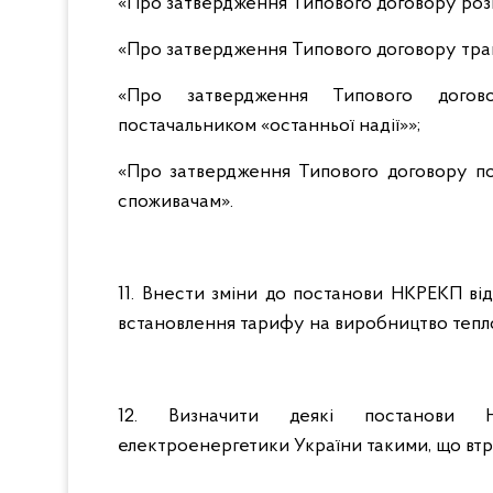
«Про затвердження Типового договору розп
«Про затвердження Типового договору тра
«Про затвердження Типового догов
постачальником «останньої надії»»;
«Про затвердження Типового договору п
споживачам».
11. Внести зміни до постанови НКРЕКП ві
встановлення тарифу на виробництво теп
12. Визначити деякі постанови На
електроенергетики України такими, що втр