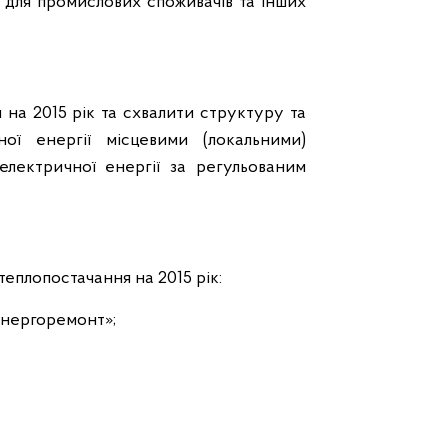
 для промислових споживачів та інших
 на 2015 рік та схвалити структуру та
ої енергії місцевими (локальними)
лектричної енергії за регульованим
теплопостачання на 2015 рік:
нергоремонт»;