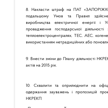
8. Накласти штраф на ПАТ «ЗАПОРІЖКО
подальшому Умов та Правил здійснен
виробництва електричної енергії і
У
провадження господарської діяльності
теплоелектроцентралях, ТЕС, АЕС, когене
використанням нетрадиційних або поновл
9. Внести зміни до Плану діяльності НКРЕ
актів на 2015 рік.
10. Схвалити та оприлюднити на офі
одержання зауважень і пропозицій про
НКРЕКП: