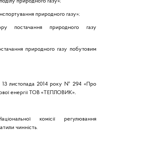
оділу природного газу»;
нспортування природного газу»;
ору постачання природного газу
остачання природного газу побутовим
д 13 листопада 2014 року № 294 «Про
лової енергії ТОВ «ТЕПЛОВИК»
.
ціональної комісії регулювання
атили чинність.