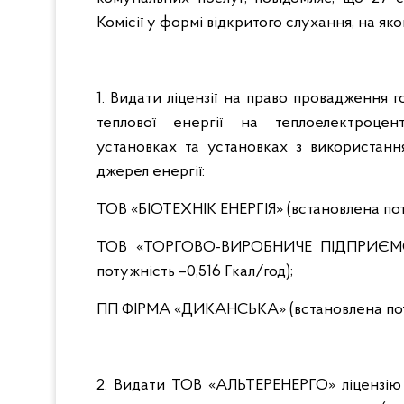
Комісії у формі відкритого слухання, на як
1. Видати ліцензії на право провадження г
теплової енергії на теплоелектроцен
установках та установках з використан
джерел енергії:
ТОВ «БІОТЕХНІК ЕНЕРГІЯ» (встановлена поту
ТОВ «ТОРГОВО-ВИРОБНИЧЕ ПІДПРИЄМС
потужність –0,516 Гкал/год);
ПП ФІРМА «ДИКАНСЬКА» (встановлена потуж
2. Видати ТОВ «АЛЬТЕРЕНЕРГО» ліцензію