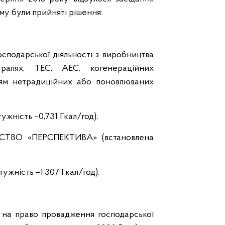
ому були прийняті рішення:
осподарської діяльності з виробництва
тралях, ТЕС, АЕС, когенераційних
ням нетрадиційних або поновлюваних
жність –0,731 Гкал/год);
ТВО «ПЕРСПЕКТИВА» (встановлена
ність –1,307 Гкал/год).
 на право провадження господарської