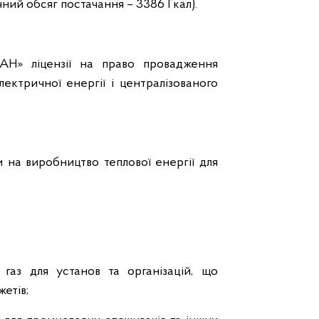
ічний обсяг постачання – 3386 Гкал).
» ліцензії на право провадження
лектричної енергії і централізованого
на виробництво теплової енергії для
газ для установ та організацій, що
етів;